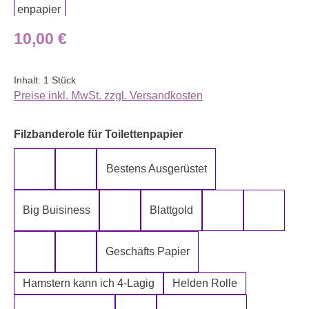
Regulärer Preis:
10,00 €
Inhalt:
1 Stück
Preise inkl. MwSt. zzgl. Versandkosten
auswählen
Filzbanderole für Toilettenpapier
Bestens Ausgerüstet
5-Lagig ich kann´s mir leisten
Alter spielt keine Rolle
Big Buisiness
Blattgold
Bitte bleiben sie während der gesamte
Die Rolle meines
Die letz
Geschäfts Papier
Fugen Reiniger
Fürn Arsch
Hamstern kann ich 4-Lagig
Helden Rolle