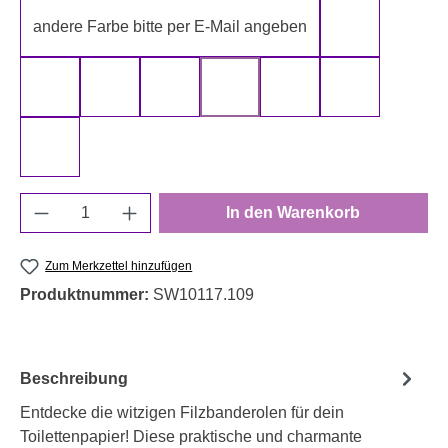
andere Farbe bitte per E-Mail angeben
gelb
gold
grau
grün
rot
schwarz
silber
weiß
Produkt Anzahl: Gib den gewünschten Wert e
In den Warenkorb
Zum Merkzettel hinzufügen
Produktnummer:
SW10117.109
Beschreibung
Entdecke die witzigen Filzbanderolen für dein
Toilettenpapier! Diese praktische und charmante