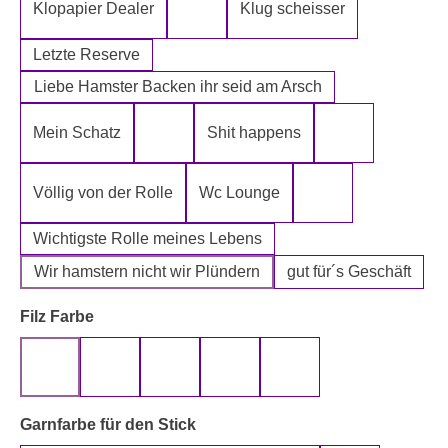
Klopapier Dealer
Klug scheisser
Klopapier Mafia
Letzte Reserve
Liebe Hamster Backen ihr seid am Arsch
Mein Schatz
Shit happens
Psssst Hamster Ware
Tatort Reiniger
Völlig von der Rolle
Wc Lounge
Wertpapier für Ei
Wichtigste Rolle meines Lebens
Wir hamstern nicht wir Plündern
gut für´s Geschäft
auswählen
Filz Farbe
beige
gelb
grau
rot
schwarz
auswählen
Garnfarbe für den Stick