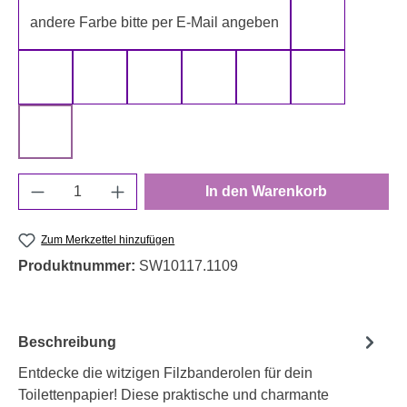
andere Farbe bitte per E-Mail angeben
gelb
gold
grau
grün
rot
schwarz
silber
weiß
Produkt Anzahl: Gib den gewünschten Wert e
In den Warenkorb
Zum Merkzettel hinzufügen
Produktnummer:
SW10117.1109
Beschreibung
Entdecke die witzigen Filzbanderolen für dein
Toilettenpapier! Diese praktische und charmante