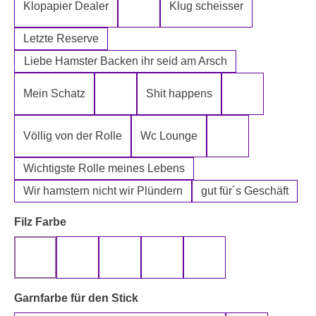
Klopapier Dealer
Klug scheisser
Klopapier Mafia
Letzte Reserve
Liebe Hamster Backen ihr seid am Arsch
Mein Schatz
Shit happens
Psssst Hamster Ware
Tatort Reiniger
Völlig von der Rolle
Wc Lounge
Wertpapier für Ei
Wichtigste Rolle meines Lebens
Wir hamstern nicht wir Plündern
gut für´s Geschäft
auswählen
Filz Farbe
beige
gelb
grau
rot
schwarz
auswählen
Garnfarbe für den Stick