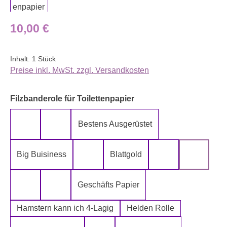
Regulärer Preis:
10,00 €
Inhalt:
1 Stück
Preise inkl. MwSt. zzgl. Versandkosten
auswählen
Filzbanderole für Toilettenpapier
Bestens Ausgerüstet
5-Lagig ich kann´s mir leisten
Alter spielt keine Rolle
Big Buisiness
Blattgold
Bitte bleiben sie während der gesamte
Die Rolle meines
Die letz
Geschäfts Papier
Fugen Reiniger
Fürn Arsch
Hamstern kann ich 4-Lagig
Helden Rolle