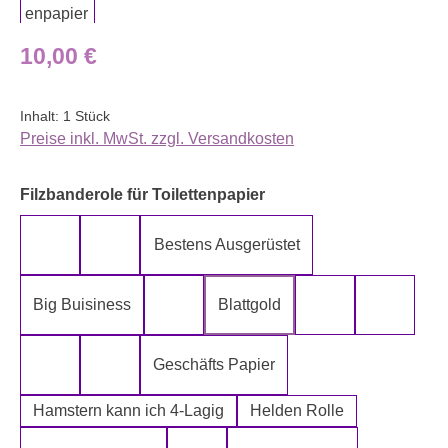
Regulärer Preis:
10,00 €
Inhalt:
1 Stück
Preise inkl. MwSt. zzgl. Versandkosten
auswählen
Filzbanderole für Toilettenpapier
Bestens Ausgerüstet
5-Lagig ich kann´s mir leisten
Alter spielt keine Rolle
Big Buisiness
Blattgold
Bitte bleiben sie während der gesamte
Die Rolle meine
Die letz
Geschäfts Papier
Fugen Reiniger
Fürn Arsch
Hamstern kann ich 4-Lagig
Helden Rolle