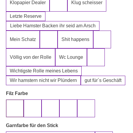
Klopapier Dealer
Klug scheisser
Klopapier Mafia
Letzte Reserve
Liebe Hamster Backen ihr seid am Arsch
Mein Schatz
Shit happens
Psssst Hamster Ware
Tatort Reiniger
Völlig von der Rolle
Wc Lounge
Wertpapier für Ei
Wichtigste Rolle meines Lebens
Wir hamstern nicht wir Plündern
gut für´s Geschäft
auswählen
Filz Farbe
beige
gelb
grau
rot
schwarz
auswählen
Garnfarbe für den Stick