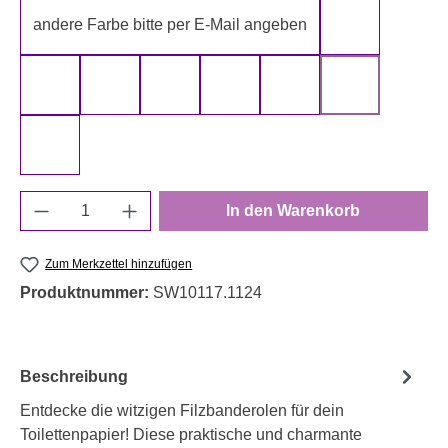
andere Farbe bitte per E-Mail angeben
gelb
gold
grau
grün
rot
schwarz
silber
weiß
Produkt Anzahl: Gib den gewünschten Wert e
In den Warenkorb
Zum Merkzettel hinzufügen
Produktnummer:
SW10117.1124
Beschreibung
Entdecke die witzigen Filzbanderolen für dein
Toilettenpapier! Diese praktische und charmante