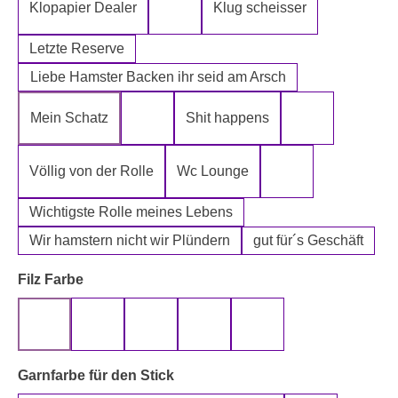
Klopapier Dealer
Klug scheisser
Klopapier Mafia
Letzte Reserve
Liebe Hamster Backen ihr seid am Arsch
Mein Schatz
Shit happens
Psssst Hamster Ware
Tatort Reinige
Völlig von der Rolle
Wc Lounge
Wertpapier für Ei
Wichtigste Rolle meines Lebens
Wir hamstern nicht wir Plündern
gut für´s Geschäft
auswählen
Filz Farbe
beige
gelb
grau
rot
schwarz
auswählen
Garnfarbe für den Stick