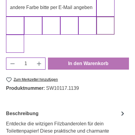
andere Farbe bitte per E-Mail angeben
gelb
gold
grau
grün
rot
schwarz
silber
weiß
Produkt Anzahl: Gib den gewünschten Wert e
In den Warenkorb
Zum Merkzettel hinzufügen
Produktnummer:
SW10117.1139
Beschreibung
Entdecke die witzigen Filzbanderolen für dein
Toilettenpapier! Diese praktische und charmante