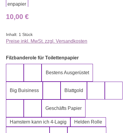
Regulärer Preis:
10,00 €
Inhalt:
1 Stück
Preise inkl. MwSt. zzgl. Versandkosten
auswählen
Filzbanderole für Toilettenpapier
Bestens Ausgerüstet
5-Lagig ich kann´s mir leisten
Alter spielt keine Rolle
Big Buisiness
Blattgold
Bitte bleiben sie während der gesamte
Die Rolle meines
Die letz
Geschäfts Papier
Fugen Reiniger
Fürn Arsch
Hamstern kann ich 4-Lagig
Helden Rolle