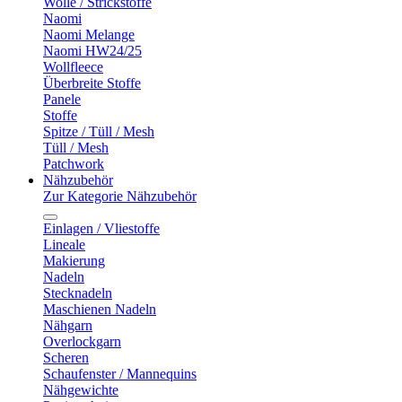
Wolle / Strickstoffe
Naomi
Naomi Melange
Naomi HW24/25
Wollfleece
Überbreite Stoffe
Panele
Stoffe
Spitze / Tüll / Mesh
Tüll / Mesh
Patchwork
Nähzubehör
Zur Kategorie Nähzubehör
Einlagen / Vliestoffe
Lineale
Makierung
Nadeln
Stecknadeln
Maschienen Nadeln
Nähgarn
Overlockgarn
Scheren
Schaufenster / Mannequins
Nähgewichte