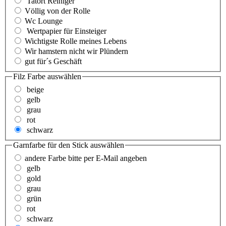
Tatort Reiniger
Völlig von der Rolle
Wc Lounge
Wertpapier für Einsteiger
Wichtigste Rolle meines Lebens
Wir hamstern nicht wir Plündern
gut für´s Geschäft
Filz Farbe
auswählen
beige
gelb
grau
rot
schwarz
Garnfarbe für den Stick
auswählen
andere Farbe bitte per E-Mail angeben
gelb
gold
grau
grün
rot
schwarz