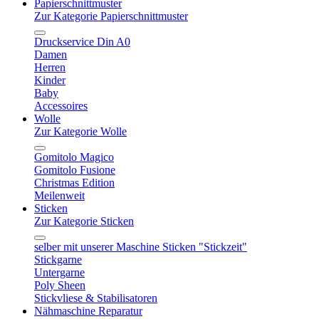
Papierschnittmuster
Zur Kategorie Papierschnittmuster
Druckservice Din A0
Damen
Herren
Kinder
Baby
Accessoires
Wolle
Zur Kategorie Wolle
Gomitolo Magico
Gomitolo Fusione
Christmas Edition
Meilenweit
Sticken
Zur Kategorie Sticken
selber mit unserer Maschine Sticken "Stickzeit"
Stickgarne
Untergarne
Poly Sheen
Stickvliese & Stabilisatoren
Nähmaschine Reparatur