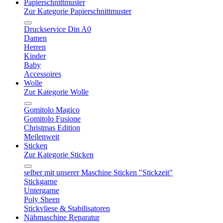
Papierschnittmuster
Zur Kategorie Papierschnittmuster
Druckservice Din A0
Damen
Herren
Kinder
Baby
Accessoires
Wolle
Zur Kategorie Wolle
Gomitolo Magico
Gomitolo Fusione
Christmas Edition
Meilenweit
Sticken
Zur Kategorie Sticken
selber mit unserer Maschine Sticken "Stickzeit"
Stickgarne
Untergarne
Poly Sheen
Stickvliese & Stabilisatoren
Nähmaschine Reparatur