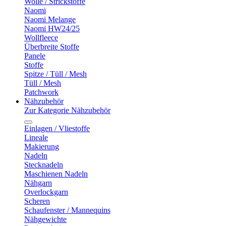
Wolle / Strickstoffe
Naomi
Naomi Melange
Naomi HW24/25
Wollfleece
Überbreite Stoffe
Panele
Stoffe
Spitze / Tüll / Mesh
Tüll / Mesh
Patchwork
Nähzubehör
Zur Kategorie Nähzubehör
Einlagen / Vliestoffe
Lineale
Makierung
Nadeln
Stecknadeln
Maschienen Nadeln
Nähgarn
Overlockgarn
Scheren
Schaufenster / Mannequins
Nähgewichte