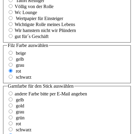
Tatort Reiniger
Völlig von der Rolle
Wc Lounge
Wertpapier für Einsteiger
Wichtigste Rolle meines Lebens
Wir hamstern nicht wir Plündern
gut für´s Geschäft
Filz Farbe
auswählen
beige
gelb
grau
rot
schwarz
Garnfarbe für den Stick
auswählen
andere Farbe bitte per E-Mail angeben
gelb
gold
grau
grün
rot
schwarz