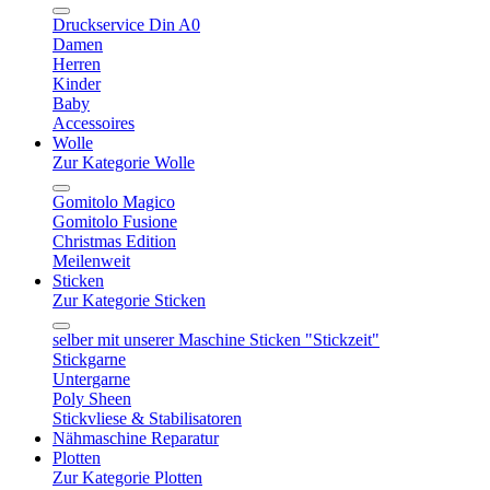
Druckservice Din A0
Damen
Herren
Kinder
Baby
Accessoires
Wolle
Zur Kategorie Wolle
Gomitolo Magico
Gomitolo Fusione
Christmas Edition
Meilenweit
Sticken
Zur Kategorie Sticken
selber mit unserer Maschine Sticken "Stickzeit"
Stickgarne
Untergarne
Poly Sheen
Stickvliese & Stabilisatoren
Nähmaschine Reparatur
Plotten
Zur Kategorie Plotten