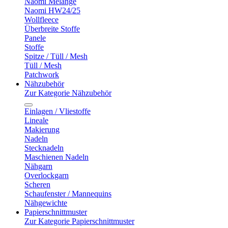
Naomi Melange
Naomi HW24/25
Wollfleece
Überbreite Stoffe
Panele
Stoffe
Spitze / Tüll / Mesh
Tüll / Mesh
Patchwork
Nähzubehör
Zur Kategorie Nähzubehör
Einlagen / Vliestoffe
Lineale
Makierung
Nadeln
Stecknadeln
Maschienen Nadeln
Nähgarn
Overlockgarn
Scheren
Schaufenster / Mannequins
Nähgewichte
Papierschnittmuster
Zur Kategorie Papierschnittmuster