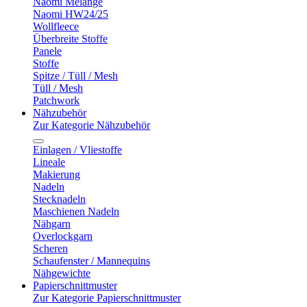
Naomi Melange
Naomi HW24/25
Wollfleece
Überbreite Stoffe
Panele
Stoffe
Spitze / Tüll / Mesh
Tüll / Mesh
Patchwork
Nähzubehör
Zur Kategorie Nähzubehör
Einlagen / Vliestoffe
Lineale
Makierung
Nadeln
Stecknadeln
Maschienen Nadeln
Nähgarn
Overlockgarn
Scheren
Schaufenster / Mannequins
Nähgewichte
Papierschnittmuster
Zur Kategorie Papierschnittmuster