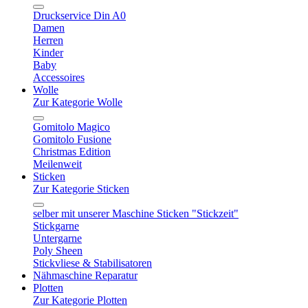
Druckservice Din A0
Damen
Herren
Kinder
Baby
Accessoires
Wolle
Zur Kategorie Wolle
Gomitolo Magico
Gomitolo Fusione
Christmas Edition
Meilenweit
Sticken
Zur Kategorie Sticken
selber mit unserer Maschine Sticken "Stickzeit"
Stickgarne
Untergarne
Poly Sheen
Stickvliese & Stabilisatoren
Nähmaschine Reparatur
Plotten
Zur Kategorie Plotten