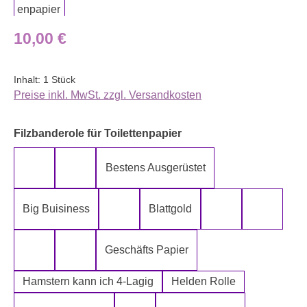
Regulärer Preis:
10,00 €
Inhalt:
1 Stück
Preise inkl. MwSt. zzgl. Versandkosten
auswählen
Filzbanderole für Toilettenpapier
Bestens Ausgerüstet
5-Lagig ich kann´s mir leisten
Alter spielt keine Rolle
Big Buisiness
Blattgold
Bitte bleiben sie während der gesamte
Die Rolle meines
Die letz
Geschäfts Papier
Fugen Reiniger
Fürn Arsch
Hamstern kann ich 4-Lagig
Helden Rolle