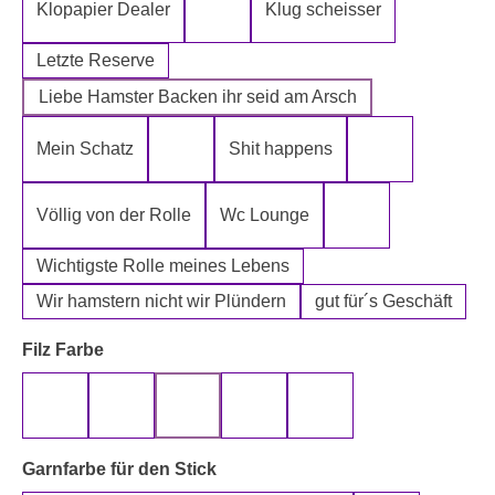
Klopapier Dealer
Klug scheisser
Klopapier Mafia
Letzte Reserve
Liebe Hamster Backen ihr seid am Arsch
Mein Schatz
Shit happens
Psssst Hamster Ware
Tatort Reiniger
Völlig von der Rolle
Wc Lounge
Wertpapier für Ei
Wichtigste Rolle meines Lebens
Wir hamstern nicht wir Plündern
gut für´s Geschäft
auswählen
Filz Farbe
beige
gelb
grau
rot
schwarz
auswählen
Garnfarbe für den Stick