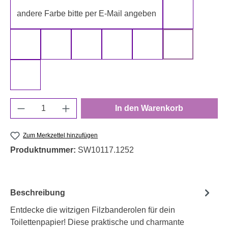
andere Farbe bitte per E-Mail angeben
gelb
gold
grau
grün
rot
schwarz
silber
weiß
Produkt Anzahl: Gib den gewünschten Wert e
In den Warenkorb
Zum Merkzettel hinzufügen
Produktnummer:
SW10117.1252
Beschreibung
Entdecke die witzigen Filzbanderolen für dein
Toilettenpapier! Diese praktische und charmante