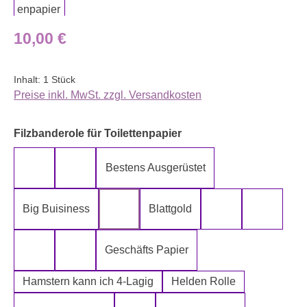
Regulärer Preis:
10,00 €
Inhalt:
1 Stück
Preise inkl. MwSt. zzgl. Versandkosten
auswählen
Filzbanderole für Toilettenpapier
Bestens Ausgerüstet
5-Lagig ich kann´s mir leisten
Alter spielt keine Rolle
Big Buisiness
Blattgold
Bitte bleiben sie während der gesamte
Die Rolle meines
Die letz
Geschäfts Papier
Fugen Reiniger
Fürn Arsch
Hamstern kann ich 4-Lagig
Helden Rolle