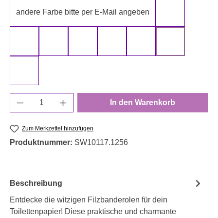
andere Farbe bitte per E-Mail angeben
gelb
gold
grau
grün
rot
schwarz
silber
weiß
Produkt Anzahl: Gib den gewünschten Wert e
In den Warenkorb
Zum Merkzettel hinzufügen
Produktnummer:
SW10117.1256
Beschreibung
Entdecke die witzigen Filzbanderolen für dein
Toilettenpapier! Diese praktische und charmante