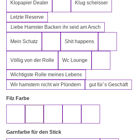
Klopapier Dealer
Klug scheisser
Klopapier Mafia
Letzte Reserve
Liebe Hamster Backen ihr seid am Arsch
Mein Schatz
Shit happens
Psssst Hamster Ware
Tatort Reiniger
Völlig von der Rolle
Wc Lounge
Wertpapier für Ei
Wichtigste Rolle meines Lebens
Wir hamstern nicht wir Plündern
gut für´s Geschäft
auswählen
Filz Farbe
beige
gelb
grau
rot
schwarz
auswählen
Garnfarbe für den Stick