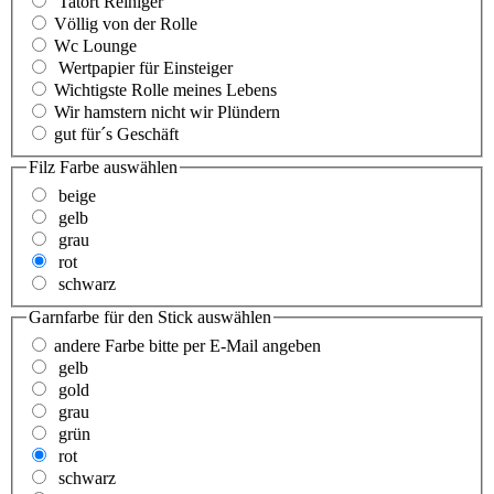
Tatort Reiniger
Völlig von der Rolle
Wc Lounge
Wertpapier für Einsteiger
Wichtigste Rolle meines Lebens
Wir hamstern nicht wir Plündern
gut für´s Geschäft
Filz Farbe
auswählen
beige
gelb
grau
rot
schwarz
Garnfarbe für den Stick
auswählen
andere Farbe bitte per E-Mail angeben
gelb
gold
grau
grün
rot
schwarz