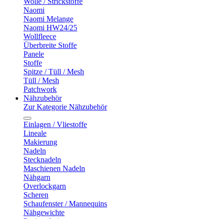
Wolle / Strickstoffe
Naomi
Naomi Melange
Naomi HW24/25
Wollfleece
Überbreite Stoffe
Panele
Stoffe
Spitze / Tüll / Mesh
Tüll / Mesh
Patchwork
Nähzubehör
Zur Kategorie Nähzubehör
Einlagen / Vliestoffe
Lineale
Makierung
Nadeln
Stecknadeln
Maschienen Nadeln
Nähgarn
Overlockgarn
Scheren
Schaufenster / Mannequins
Nähgewichte