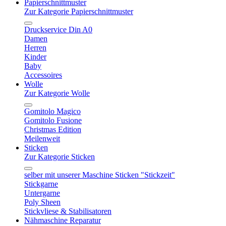
Papierschnittmuster
Zur Kategorie Papierschnittmuster
Druckservice Din A0
Damen
Herren
Kinder
Baby
Accessoires
Wolle
Zur Kategorie Wolle
Gomitolo Magico
Gomitolo Fusione
Christmas Edition
Meilenweit
Sticken
Zur Kategorie Sticken
selber mit unserer Maschine Sticken "Stickzeit"
Stickgarne
Untergarne
Poly Sheen
Stickvliese & Stabilisatoren
Nähmaschine Reparatur