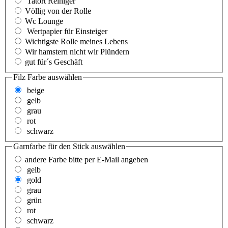
Tatort Reiniger
Völlig von der Rolle
Wc Lounge
Wertpapier für Einsteiger
Wichtigste Rolle meines Lebens
Wir hamstern nicht wir Plündern
gut für´s Geschäft
Filz Farbe
auswählen
beige
gelb
grau
rot
schwarz
Garnfarbe für den Stick
auswählen
andere Farbe bitte per E-Mail angeben
gelb
gold
grau
grün
rot
schwarz