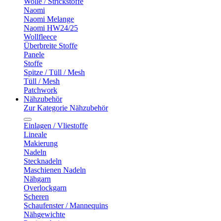
Wolle / Strickstoffe
Naomi
Naomi Melange
Naomi HW24/25
Wollfleece
Überbreite Stoffe
Panele
Stoffe
Spitze / Tüll / Mesh
Tüll / Mesh
Patchwork
Nähzubehör
Zur Kategorie Nähzubehör
Einlagen / Vliestoffe
Lineale
Makierung
Nadeln
Stecknadeln
Maschienen Nadeln
Nähgarn
Overlockgarn
Scheren
Schaufenster / Mannequins
Nähgewichte