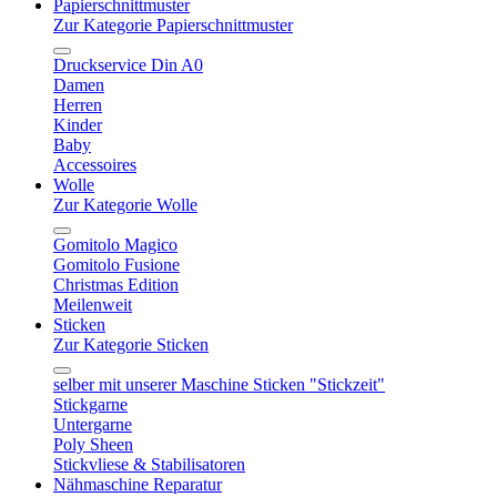
Papierschnittmuster
Zur Kategorie Papierschnittmuster
Druckservice Din A0
Damen
Herren
Kinder
Baby
Accessoires
Wolle
Zur Kategorie Wolle
Gomitolo Magico
Gomitolo Fusione
Christmas Edition
Meilenweit
Sticken
Zur Kategorie Sticken
selber mit unserer Maschine Sticken "Stickzeit"
Stickgarne
Untergarne
Poly Sheen
Stickvliese & Stabilisatoren
Nähmaschine Reparatur