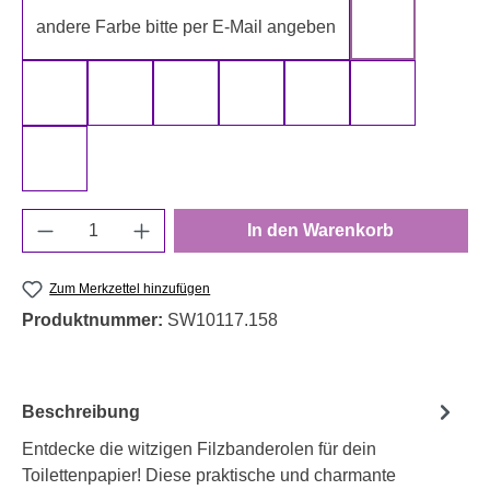
andere Farbe bitte per E-Mail angeben
gelb
gold
grau
grün
rot
schwarz
silber
weiß
Produkt Anzahl: Gib den gewünschten Wert e
In den Warenkorb
Zum Merkzettel hinzufügen
Produktnummer:
SW10117.158
Beschreibung
Entdecke die witzigen Filzbanderolen für dein
Toilettenpapier! Diese praktische und charmante