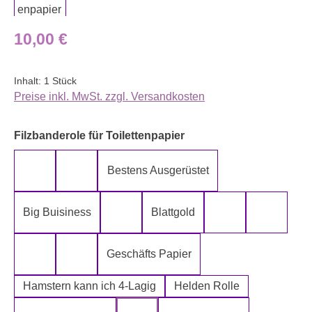
Regulärer Preis:
10,00 €
Inhalt:
1 Stück
Preise inkl. MwSt. zzgl. Versandkosten
auswählen
Filzbanderole für Toilettenpapier
Bestens Ausgerüstet
5-Lagig ich kann´s mir leisten
Alter spielt keine Rolle
Big Buisiness
Blattgold
Bitte bleiben sie während der gesamte
Die Rolle meines
Die letz
Geschäfts Papier
Fugen Reiniger
Fürn Arsch
Hamstern kann ich 4-Lagig
Helden Rolle