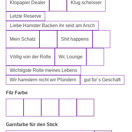
Klopapier Dealer
Klug scheisser
Klopapier Mafia
Letzte Reserve
Liebe Hamster Backen ihr seid am Arsch
Mein Schatz
Shit happens
Psssst Hamster Ware
Tatort Reiniger
Völlig von der Rolle
Wc Lounge
Wertpapier für Ei
Wichtigste Rolle meines Lebens
Wir hamstern nicht wir Plündern
gut für´s Geschäft
auswählen
Filz Farbe
beige
gelb
grau
rot
schwarz
auswählen
Garnfarbe für den Stick