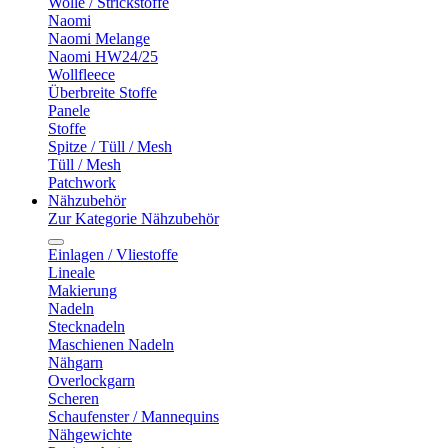
Wolle / Strickstoffe
Naomi
Naomi Melange
Naomi HW24/25
Wollfleece
Überbreite Stoffe
Panele
Stoffe
Spitze / Tüll / Mesh
Tüll / Mesh
Patchwork
Nähzubehör
Zur Kategorie Nähzubehör
Einlagen / Vliestoffe
Lineale
Makierung
Nadeln
Stecknadeln
Maschienen Nadeln
Nähgarn
Overlockgarn
Scheren
Schaufenster / Mannequins
Nähgewichte