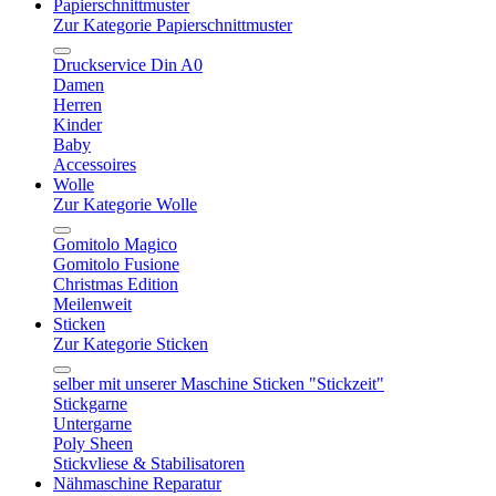
Papierschnittmuster
Zur Kategorie Papierschnittmuster
Druckservice Din A0
Damen
Herren
Kinder
Baby
Accessoires
Wolle
Zur Kategorie Wolle
Gomitolo Magico
Gomitolo Fusione
Christmas Edition
Meilenweit
Sticken
Zur Kategorie Sticken
selber mit unserer Maschine Sticken "Stickzeit"
Stickgarne
Untergarne
Poly Sheen
Stickvliese & Stabilisatoren
Nähmaschine Reparatur