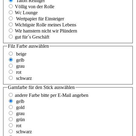
Tatort Reiniger
Völlig von der Rolle
Wc Lounge
Wertpapier für Einsteiger
Wichtigste Rolle meines Lebens
Wir hamstern nicht wir Plündern
gut für´s Geschäft
Filz Farbe
auswählen
beige
gelb
grau
rot
schwarz
Garnfarbe für den Stick
auswählen
andere Farbe bitte per E-Mail angeben
gelb
gold
grau
grün
rot
schwarz