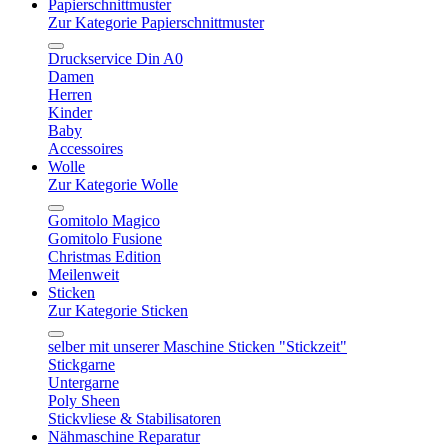
Papierschnittmuster
Zur Kategorie Papierschnittmuster
Druckservice Din A0
Damen
Herren
Kinder
Baby
Accessoires
Wolle
Zur Kategorie Wolle
Gomitolo Magico
Gomitolo Fusione
Christmas Edition
Meilenweit
Sticken
Zur Kategorie Sticken
selber mit unserer Maschine Sticken "Stickzeit"
Stickgarne
Untergarne
Poly Sheen
Stickvliese & Stabilisatoren
Nähmaschine Reparatur