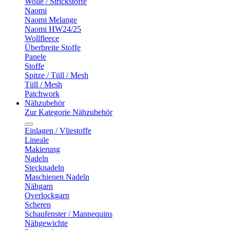
Wolle / Strickstoffe
Naomi
Naomi Melange
Naomi HW24/25
Wollfleece
Überbreite Stoffe
Panele
Stoffe
Spitze / Tüll / Mesh
Tüll / Mesh
Patchwork
Nähzubehör
Zur Kategorie Nähzubehör
Einlagen / Vliestoffe
Lineale
Makierung
Nadeln
Stecknadeln
Maschienen Nadeln
Nähgarn
Overlockgarn
Scheren
Schaufenster / Mannequins
Nähgewichte