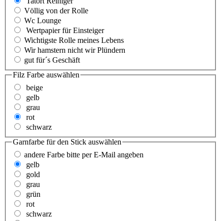
Tatort Reiniger
Völlig von der Rolle
Wc Lounge
Wertpapier für Einsteiger
Wichtigste Rolle meines Lebens
Wir hamstern nicht wir Plündern
gut für´s Geschäft
Filz Farbe
auswählen
beige
gelb
grau
rot
schwarz
Garnfarbe für den Stick
auswählen
andere Farbe bitte per E-Mail angeben
gelb
gold
grau
grün
rot
schwarz