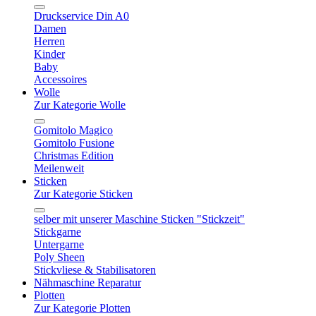
Druckservice Din A0
Damen
Herren
Kinder
Baby
Accessoires
Wolle
Zur Kategorie Wolle
Gomitolo Magico
Gomitolo Fusione
Christmas Edition
Meilenweit
Sticken
Zur Kategorie Sticken
selber mit unserer Maschine Sticken "Stickzeit"
Stickgarne
Untergarne
Poly Sheen
Stickvliese & Stabilisatoren
Nähmaschine Reparatur
Plotten
Zur Kategorie Plotten