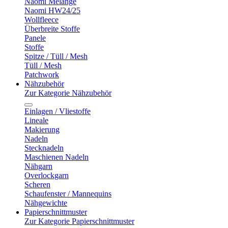
Naomi Melange
Naomi HW24/25
Wollfleece
Überbreite Stoffe
Panele
Stoffe
Spitze / Tüll / Mesh
Tüll / Mesh
Patchwork
Nähzubehör
Zur Kategorie Nähzubehör
Einlagen / Vliestoffe
Lineale
Makierung
Nadeln
Stecknadeln
Maschienen Nadeln
Nähgarn
Overlockgarn
Scheren
Schaufenster / Mannequins
Nähgewichte
Papierschnittmuster
Zur Kategorie Papierschnittmuster