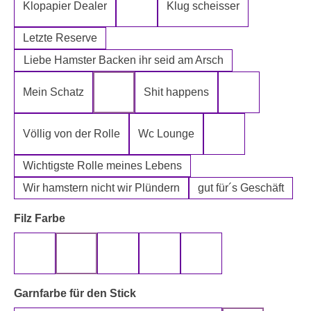
Klopapier Dealer
Klug scheisser
Klopapier Mafia
Letzte Reserve
Liebe Hamster Backen ihr seid am Arsch
Mein Schatz
Shit happens
Psssst Hamster Ware
Tatort Reiniger
Völlig von der Rolle
Wc Lounge
Wertpapier für Ei
Wichtigste Rolle meines Lebens
Wir hamstern nicht wir Plündern
gut für´s Geschäft
auswählen
Filz Farbe
beige
gelb
grau
rot
schwarz
auswählen
Garnfarbe für den Stick