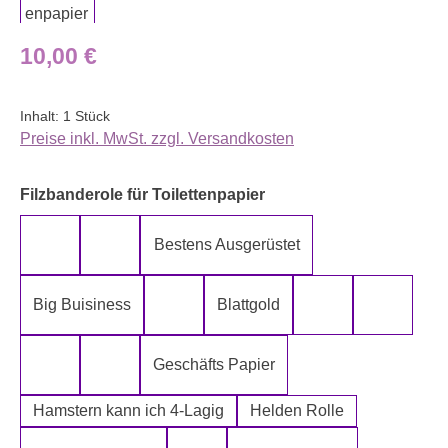
Regulärer Preis:
10,00 €
Inhalt:
1 Stück
Preise inkl. MwSt. zzgl. Versandkosten
auswählen
Filzbanderole für Toilettenpapier
Bestens Ausgerüstet
5-Lagig ich kann´s mir leisten
Alter spielt keine Rolle
Big Buisiness
Blattgold
Bitte bleiben sie während der gesamte
Die Rolle meines
Die letz
Geschäfts Papier
Fugen Reiniger
Fürn Arsch
Hamstern kann ich 4-Lagig
Helden Rolle