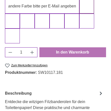
andere Farbe bitte per E-Mail angeben
gelb
gold
grau
grün
rot
schwarz
silber
weiß
Produkt Anzahl: Gib den gewünschten Wert e
In den Warenkorb
Zum Merkzettel hinzufügen
Produktnummer:
SW10117.181
Beschreibung
Entdecke die witzigen Filzbanderolen für dein
Toilettenpapier! Diese praktische und charmante