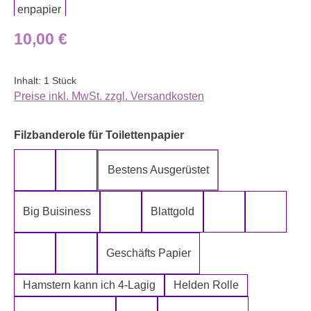
Regulärer Preis:
10,00 €
Inhalt:
1 Stück
Preise inkl. MwSt. zzgl. Versandkosten
auswählen
Filzbanderole für Toilettenpapier
Bestens Ausgerüstet
5-Lagig ich kann´s mir leisten
Alter spielt keine Rolle
Big Buisiness
Blattgold
Bitte bleiben sie während der gesamte
Die Rolle meines
Die letz
Geschäfts Papier
Fugen Reiniger
Fürn Arsch
Hamstern kann ich 4-Lagig
Helden Rolle