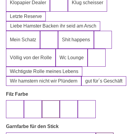
Klopapier Dealer
Klug scheisser
Klopapier Mafia
Letzte Reserve
Liebe Hamster Backen ihr seid am Arsch
Mein Schatz
Shit happens
Psssst Hamster Ware
Tatort Reiniger
Völlig von der Rolle
Wc Lounge
Wertpapier für Ei
Wichtigste Rolle meines Lebens
Wir hamstern nicht wir Plündern
gut für´s Geschäft
auswählen
Filz Farbe
beige
gelb
grau
rot
schwarz
auswählen
Garnfarbe für den Stick