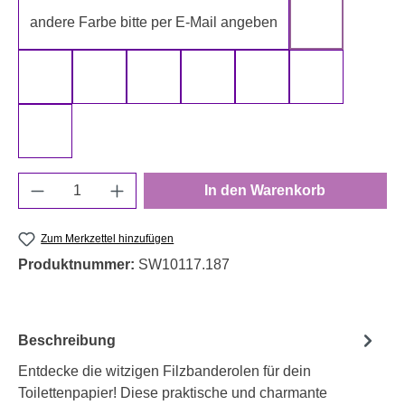
andere Farbe bitte per E-Mail angeben
gelb
gold
grau
grün
rot
schwarz
silber
weiß
Produkt Anzahl: Gib den gewünschten Wert e
In den Warenkorb
Zum Merkzettel hinzufügen
Produktnummer:
SW10117.187
Beschreibung
Entdecke die witzigen Filzbanderolen für dein
Toilettenpapier! Diese praktische und charmante