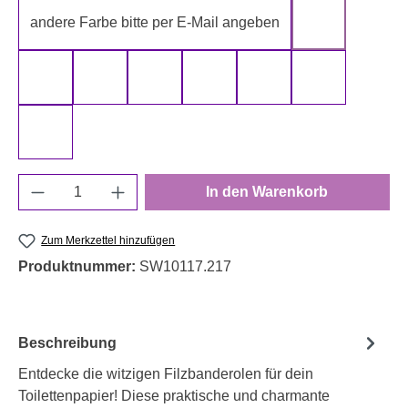
andere Farbe bitte per E-Mail angeben
gelb
gold
grau
grün
rot
schwarz
silber
weiß
Produkt Anzahl: Gib den gewünschten Wert e
In den Warenkorb
Zum Merkzettel hinzufügen
Produktnummer:
SW10117.217
Beschreibung
Entdecke die witzigen Filzbanderolen für dein
Toilettenpapier! Diese praktische und charmante