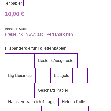
Regulärer Preis:
10,00 €
Inhalt:
1 Stück
Preise inkl. MwSt. zzgl. Versandkosten
auswählen
Filzbanderole für Toilettenpapier
Bestens Ausgerüstet
5-Lagig ich kann´s mir leisten
Alter spielt keine Rolle
Big Buisiness
Blattgold
Bitte bleiben sie während der gesamte
Die Rolle meines
Die letz
Geschäfts Papier
Fugen Reiniger
Fürn Arsch
Hamstern kann ich 4-Lagig
Helden Rolle