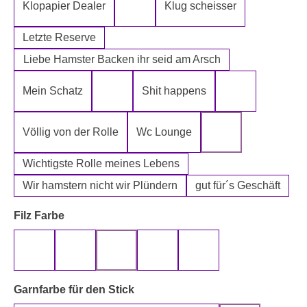
Klopapier Dealer
Klug scheisser
Klopapier Mafia
Letzte Reserve
Liebe Hamster Backen ihr seid am Arsch
Mein Schatz
Shit happens
Psssst Hamster Ware
Tatort Reiniger
Völlig von der Rolle
Wc Lounge
Wertpapier für Ei
Wichtigste Rolle meines Lebens
Wir hamstern nicht wir Plündern
gut für´s Geschäft
auswählen
Filz Farbe
beige
gelb
grau
rot
schwarz
auswählen
Garnfarbe für den Stick