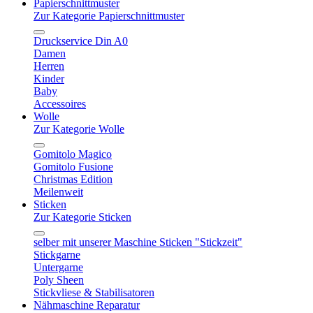
Papierschnittmuster
Zur Kategorie Papierschnittmuster
Druckservice Din A0
Damen
Herren
Kinder
Baby
Accessoires
Wolle
Zur Kategorie Wolle
Gomitolo Magico
Gomitolo Fusione
Christmas Edition
Meilenweit
Sticken
Zur Kategorie Sticken
selber mit unserer Maschine Sticken "Stickzeit"
Stickgarne
Untergarne
Poly Sheen
Stickvliese & Stabilisatoren
Nähmaschine Reparatur