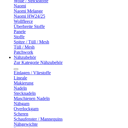
Wolle / Strickstoffe
Naomi
Naomi Melange
Naomi HW24/25
Wollfleece
Überbreite Stoffe
Panele
Stoffe
Spitze / Tüll / Mesh
Tüll / Mesh
Patchwork
Nähzubehör
Zur Kategorie Nähzubehör
Einlagen / Vliestoffe
Lineale
Makierung
Nadeln
Stecknadeln
Maschienen Nadeln
Nähgarn
Overlockgarn
Scheren
Schaufenster / Mannequins
Nähgewichte