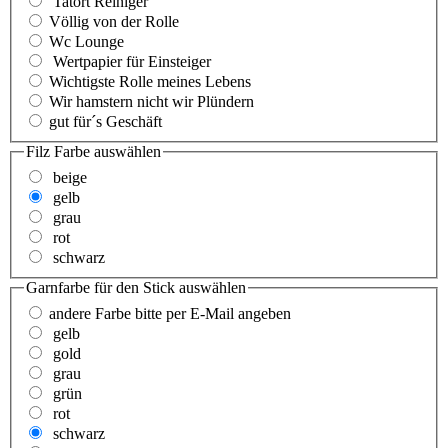
Tatort Reiniger
Völlig von der Rolle
Wc Lounge
Wertpapier für Einsteiger
Wichtigste Rolle meines Lebens
Wir hamstern nicht wir Plündern
gut für´s Geschäft
Filz Farbe
auswählen
beige
gelb
grau
rot
schwarz
Garnfarbe für den Stick
auswählen
andere Farbe bitte per E-Mail angeben
gelb
gold
grau
grün
rot
schwarz