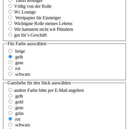
Tatort Reiniger
Völlig von der Rolle
Wc Lounge
Wertpapier für Einsteiger
Wichtigste Rolle meines Lebens
Wir hamstern nicht wir Plündern
gut für´s Geschäft
Filz Farbe
auswählen
beige
gelb
grau
rot
schwarz
Garnfarbe für den Stick
auswählen
andere Farbe bitte per E-Mail angeben
gelb
gold
grau
grün
rot
schwarz