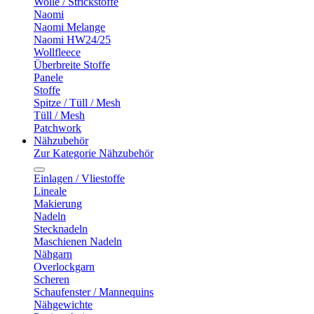
Wolle / Strickstoffe
Naomi
Naomi Melange
Naomi HW24/25
Wollfleece
Überbreite Stoffe
Panele
Stoffe
Spitze / Tüll / Mesh
Tüll / Mesh
Patchwork
Nähzubehör
Zur Kategorie Nähzubehör
Einlagen / Vliestoffe
Lineale
Makierung
Nadeln
Stecknadeln
Maschienen Nadeln
Nähgarn
Overlockgarn
Scheren
Schaufenster / Mannequins
Nähgewichte