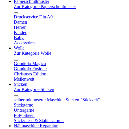
Papierschnittmuster
Zur Kategorie Papierschnittmuster
Druckservice Din A0
Damen
Herren
Kinder
Baby
Accessoires
Wolle
Zur Kategorie Wolle
Gomitolo Magico
Gomitolo Fusione
Christmas Edition
Meilenweit
Sticken
Zur Kategorie Sticken
selber mit unserer Maschine Sticken "Stickzeit"
Stickgarne
Untergarne
Poly Sheen
Stickvliese & Stabilisatoren
Nähmaschine Reparatur