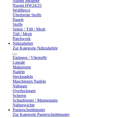
Naomi Melange
Naomi HW24/25
Wollfleece
Überbreite Stoffe
Panele
Stoffe
Spitze / Tüll / Mesh
Tüll / Mesh
Patchwork
Nähzubehör
Zur Kategorie Nähzubehör
Einlagen / Vliestoffe
Lineale
Makierung
Nadeln
Stecknadeln
Maschienen Nadeln
Nähgarn
Overlockgarn
Scheren
Schaufenster / Mannequins
Nähgewichte
Papierschnittmuster
Zur Kategorie Papierschnittmuster