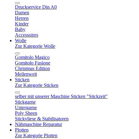
Druckservice Din A0
Damen
Herren
Kinder
Baby
Accessoires
Wolle
Zur Kategorie Wolle
Gomitolo Magico
Gomitolo Fusione
Christmas Edition
Meilenweit
Sticken
Zur Kategorie Sticken
selber mit unserer Maschine Sticken "Stickzeit"
Stickgarne
Untergarne
Poly Sheen
Stickvliese & Stabilisatoren
Nähmaschine Reparatur
Plotten
Zur Kategorie Plotten