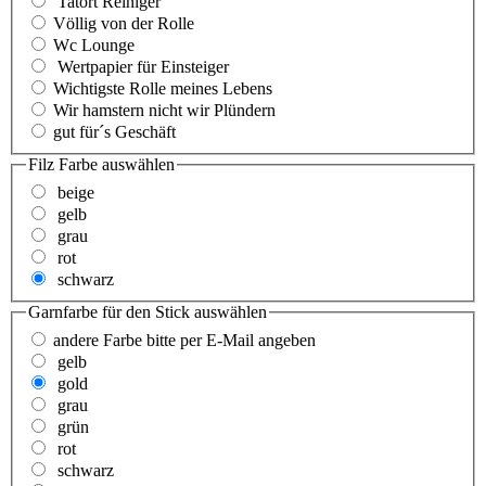
Tatort Reiniger
Völlig von der Rolle
Wc Lounge
Wertpapier für Einsteiger
Wichtigste Rolle meines Lebens
Wir hamstern nicht wir Plündern
gut für´s Geschäft
Filz Farbe
auswählen
beige
gelb
grau
rot
schwarz
Garnfarbe für den Stick
auswählen
andere Farbe bitte per E-Mail angeben
gelb
gold
grau
grün
rot
schwarz