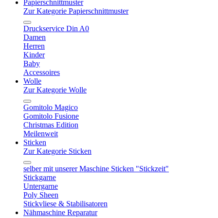
Papierschnittmuster
Zur Kategorie Papierschnittmuster
Druckservice Din A0
Damen
Herren
Kinder
Baby
Accessoires
Wolle
Zur Kategorie Wolle
Gomitolo Magico
Gomitolo Fusione
Christmas Edition
Meilenweit
Sticken
Zur Kategorie Sticken
selber mit unserer Maschine Sticken "Stickzeit"
Stickgarne
Untergarne
Poly Sheen
Stickvliese & Stabilisatoren
Nähmaschine Reparatur