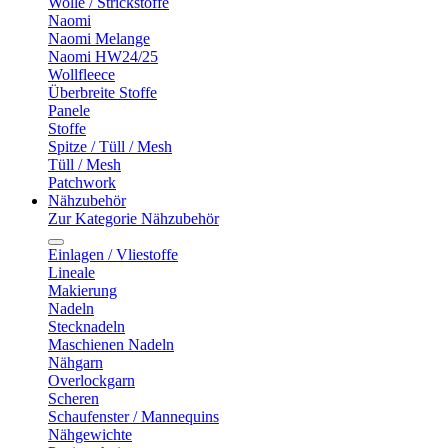
Wolle / Strickstoffe
Naomi
Naomi Melange
Naomi HW24/25
Wollfleece
Überbreite Stoffe
Panele
Stoffe
Spitze / Tüll / Mesh
Tüll / Mesh
Patchwork
Nähzubehör
Zur Kategorie Nähzubehör
Einlagen / Vliestoffe
Lineale
Makierung
Nadeln
Stecknadeln
Maschienen Nadeln
Nähgarn
Overlockgarn
Scheren
Schaufenster / Mannequins
Nähgewichte