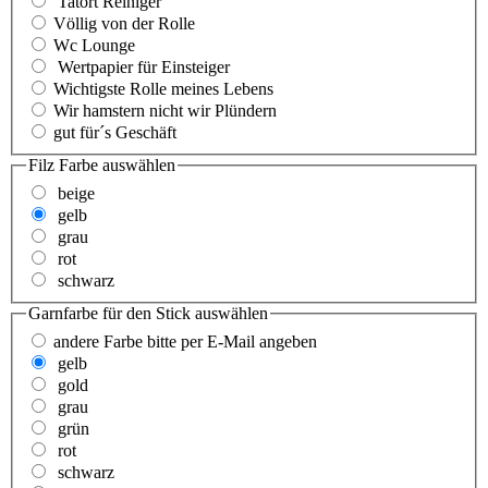
Tatort Reiniger
Völlig von der Rolle
Wc Lounge
Wertpapier für Einsteiger
Wichtigste Rolle meines Lebens
Wir hamstern nicht wir Plündern
gut für´s Geschäft
Filz Farbe
auswählen
beige
gelb
grau
rot
schwarz
Garnfarbe für den Stick
auswählen
andere Farbe bitte per E-Mail angeben
gelb
gold
grau
grün
rot
schwarz