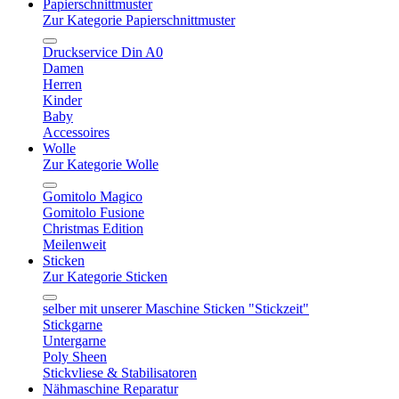
Papierschnittmuster
Zur Kategorie Papierschnittmuster
Druckservice Din A0
Damen
Herren
Kinder
Baby
Accessoires
Wolle
Zur Kategorie Wolle
Gomitolo Magico
Gomitolo Fusione
Christmas Edition
Meilenweit
Sticken
Zur Kategorie Sticken
selber mit unserer Maschine Sticken "Stickzeit"
Stickgarne
Untergarne
Poly Sheen
Stickvliese & Stabilisatoren
Nähmaschine Reparatur