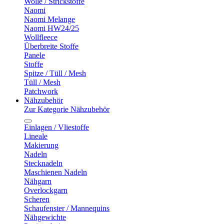
Wolle / Strickstoffe
Naomi
Naomi Melange
Naomi HW24/25
Wollfleece
Überbreite Stoffe
Panele
Stoffe
Spitze / Tüll / Mesh
Tüll / Mesh
Patchwork
Nähzubehör
Zur Kategorie Nähzubehör
Einlagen / Vliestoffe
Lineale
Makierung
Nadeln
Stecknadeln
Maschienen Nadeln
Nähgarn
Overlockgarn
Scheren
Schaufenster / Mannequins
Nähgewichte