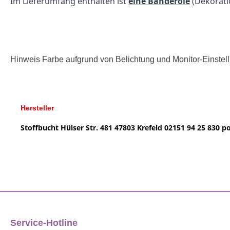
Im Lieferumfang enthalten ist
eine Banderole
(Dekorat
Hinweis Farbe aufgrund von Belichtung und Monitor-Einste
Hersteller
Stoffbucht
Hülser Str. 481
47803 Krefeld
02151 94 25 830
po
Service-Hotline