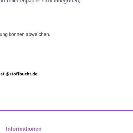
ion
Toilettenpapier nicht inbegriffen
).
llung können abweichen.
st @
stoffbucht.de
Informationen