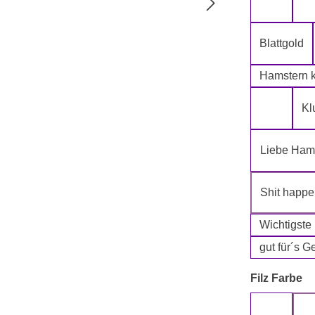
5-Lagig i
Blattgold
Hamstern k
Kl
Klopapie
Liebe Hams
Shit happ
Wichtigste
gut für´s G
a
Filz Farbe