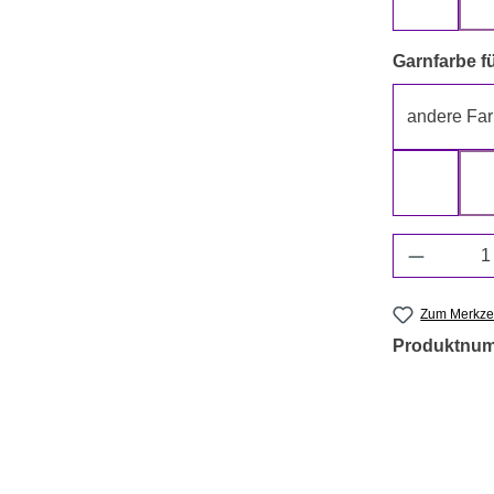
beige
Garnfarbe fü
andere Far
grün
Produkt 
Zum Merkzet
Produktnu