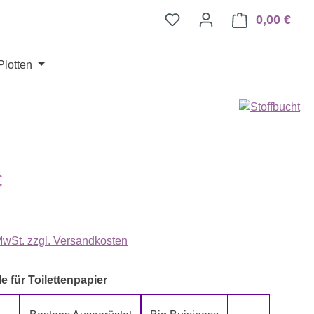
0,00 €
Ware
Plotten
eis:
€
 MwSt. zzgl. Versandkosten
auswählen
e für Toilettenpapier