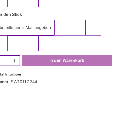
gelb
grau
rot
schwarz
auswählen
r den Stick
be bitte per E-Mail angeben
gelb
gold
grau
rot
schwarz
silber
weiß
Anzahl: Gib den gewünschten Wert ein oder
In den Warenkorb
tel hinzufügen
mmer:
SW10117.344