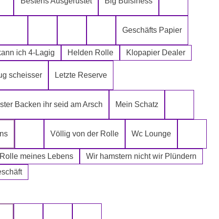
Bestens Ausgerüstet
Big Buisiness
ch kann´s mir leisten
Alter spielt keine Rolle
Bitte bleibe
Geschäfts Papier
Die Rolle meines Lebens
Die letzte Rolle aus dem Regal -EGAL-
Fugen Reiniger
Fürn Arsch
ann ich 4-Lagig
Helden Rolle
Klopapier Dealer
ug scheisser
Letzte Reserve
r Mafia
ter Backen ihr seid am Arsch
Mein Schatz
Psssst Ham
ens
Völlig von der Rolle
Wc Lounge
Tatort Reiniger
Wertpapi
 Rolle meines Lebens
Wir hamstern nicht wir Plündern
eschäft
uswählen