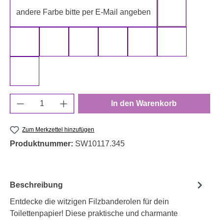
andere Farbe bitte per E-Mail angeben
gelb
gold
grau
grün
rot
schwarz
silber
weiß
Produkt Anzahl: Gib den gewünschten Wert e
In den Warenkorb
Zum Merkzettel hinzufügen
Produktnummer:
SW10117.345
Beschreibung
Entdecke die witzigen Filzbanderolen für dein
Toilettenpapier! Diese praktische und charmante