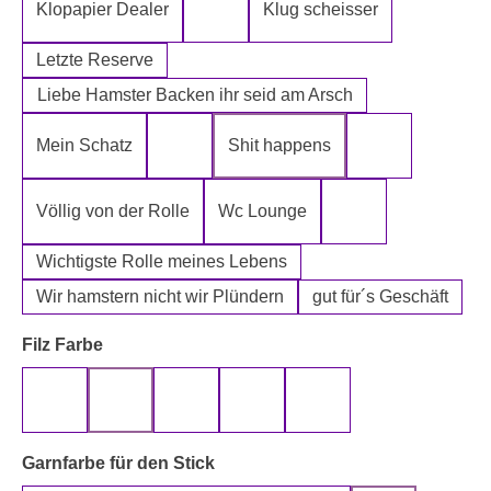
Klopapier Dealer
Klug scheisser
Klopapier Mafia
Letzte Reserve
Liebe Hamster Backen ihr seid am Arsch
Mein Schatz
Shit happens
Psssst Hamster Ware
Tatort Reinige
Völlig von der Rolle
Wc Lounge
Wertpapier für Ei
Wichtigste Rolle meines Lebens
Wir hamstern nicht wir Plündern
gut für´s Geschäft
auswählen
Filz Farbe
beige
gelb
grau
rot
schwarz
auswählen
Garnfarbe für den Stick