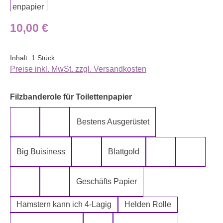
Regulärer Preis:
10,00 €
Inhalt:
1 Stück
Preise inkl. MwSt. zzgl. Versandkosten
auswählen
Filzbanderole für Toilettenpapier
Bestens Ausgerüstet
5-Lagig ich kann´s mir leisten
Alter spielt keine Rolle
Big Buisiness
Blattgold
Bitte bleiben sie während der gesamte
Die Rolle meines
Die letz
Geschäfts Papier
Fugen Reiniger
Fürn Arsch
Hamstern kann ich 4-Lagig
Helden Rolle