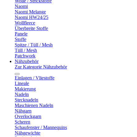
Wolle / Strickstoffe
Naomi
Naomi Melange
Naomi HW24/25
Wollfleece
Überbreite Stoffe
Panele
Stoffe
Spitze / Tüll / Mesh
Tüll / Mesh
Patchwork
Nähzubehör
Zur Kategorie Nähzubehör
Einlagen / Vliestoffe
Lineale
Makierung
Nadeln
Stecknadeln
Maschienen Nadeln
Nähgarn
Overlockgarn
Scheren
Schaufenster / Mannequins
Nähgewichte