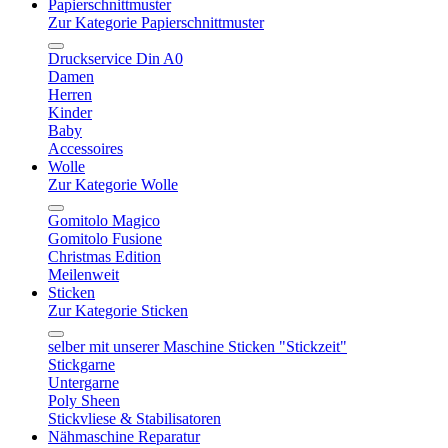
Papierschnittmuster
Zur Kategorie Papierschnittmuster
Druckservice Din A0
Damen
Herren
Kinder
Baby
Accessoires
Wolle
Zur Kategorie Wolle
Gomitolo Magico
Gomitolo Fusione
Christmas Edition
Meilenweit
Sticken
Zur Kategorie Sticken
selber mit unserer Maschine Sticken "Stickzeit"
Stickgarne
Untergarne
Poly Sheen
Stickvliese & Stabilisatoren
Nähmaschine Reparatur