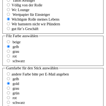
Tatort Reiniger
Völlig von der Rolle
Wc Lounge
Wertpapier für Einsteiger
Wichtigste Rolle meines Lebens
Wir hamstern nicht wir Plündern
gut für´s Geschäft
Filz Farbe
auswählen
beige
gelb
grau
rot
schwarz
Garnfarbe für den Stick
auswählen
andere Farbe bitte per E-Mail angeben
gelb
gold
grau
grün
rot
schwarz