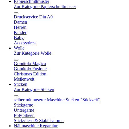
Papierschnittmuster
Zur Kategorie Papierschnittmuster
Druckservice Din A0
Damen
Herren
Kinder
Baby
Accessoires
Wolle
Zur Kategorie Wolle
Gomitolo Magico
Gomitolo Fusione
Christmas Edition
Meilenweit
Sticken
Zur Kategorie Sticken
selber mit unserer Maschine Sticken "Stickzeit"
Stickgarne
Untergarne
Poly Sheen
Stickvliese & Stabilisatoren
Nähmaschine Reparatur