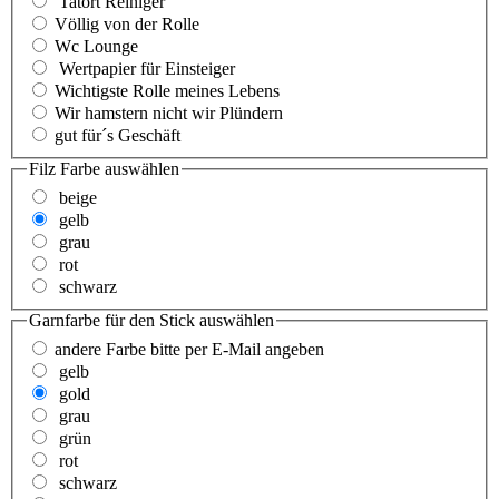
Tatort Reiniger
Völlig von der Rolle
Wc Lounge
Wertpapier für Einsteiger
Wichtigste Rolle meines Lebens
Wir hamstern nicht wir Plündern
gut für´s Geschäft
Filz Farbe
auswählen
beige
gelb
grau
rot
schwarz
Garnfarbe für den Stick
auswählen
andere Farbe bitte per E-Mail angeben
gelb
gold
grau
grün
rot
schwarz