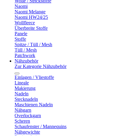
Wolle / Strickstoffe
Naomi
Naomi Melange
Naomi HW24/25
Wollfleece
Überbreite Stoffe
Panele
Stoffe
Spitze / Tüll / Mesh
Tüll / Mesh
Patchwork
Nähzubehör
Zur Kategorie Nähzubehör
Einlagen / Vliestoffe
Lineale
Makierung
Nadeln
Stecknadeln
Maschienen Nadeln
Nähgarn
Overlockgarn
Scheren
Schaufenster / Mannequins
Nähgewichte