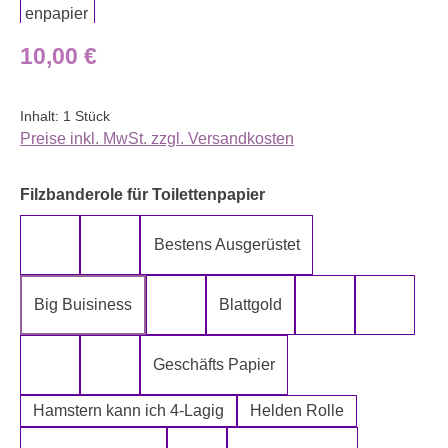
Regulärer Preis:
10,00 €
Inhalt:
1 Stück
Preise inkl. MwSt. zzgl. Versandkosten
auswählen
Filzbanderole für Toilettenpapier
Bestens Ausgerüstet
5-Lagig ich kann´s mir leisten
Alter spielt keine Rolle
Big Buisiness
Blattgold
Bitte bleiben sie während der gesamte
Die Rolle meine
Die letz
Geschäfts Papier
Fugen Reiniger
Fürn Arsch
Hamstern kann ich 4-Lagig
Helden Rolle