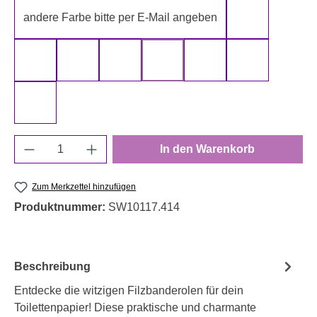
andere Farbe bitte per E-Mail angeben
gelb
gold
grau
grün
rot
schwarz
silber
weiß
Produkt Anzahl: Gib den gewünschten Wert e
In den Warenkorb
Zum Merkzettel hinzufügen
Produktnummer:
SW10117.414
Beschreibung
Entdecke die witzigen Filzbanderolen für dein
Toilettenpapier! Diese praktische und charmante