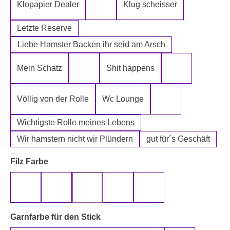
Klopapier Dealer
Klug scheisser
Klopapier Mafia
Letzte Reserve
Liebe Hamster Backen ihr seid am Arsch
Mein Schatz
Shit happens
Psssst Hamster Ware
Tatort Reiniger
Völlig von der Rolle
Wc Lounge
Wertpapier für Ei
Wichtigste Rolle meines Lebens
Wir hamstern nicht wir Plündern
gut für´s Geschäft
auswählen
Filz Farbe
beige
gelb
grau
rot
schwarz
auswählen
Garnfarbe für den Stick