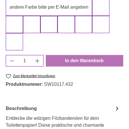
andere Farbe bitte per E-Mail angeben
gelb
gold
grau
grün
rot
schwarz
silber
weiß
Produkt Anzahl: Gib den gewünschten Wert e
In den Warenkorb
Zum Merkzettel hinzufügen
Produktnummer:
SW10117.432
Beschreibung
Entdecke die witzigen Filzbanderolen für dein
Toilettenpapier! Diese praktische und charmante