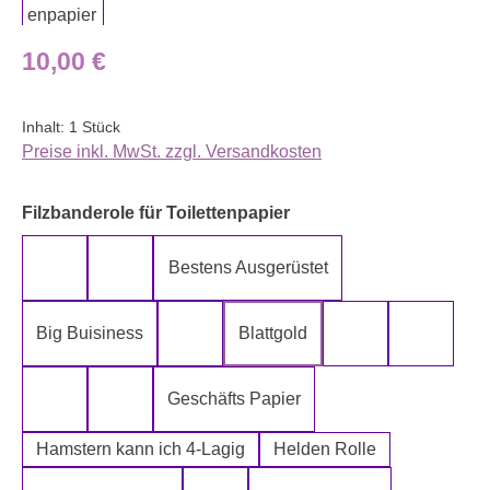
Regulärer Preis:
10,00 €
Inhalt:
1 Stück
Preise inkl. MwSt. zzgl. Versandkosten
auswählen
Filzbanderole für Toilettenpapier
Bestens Ausgerüstet
5-Lagig ich kann´s mir leisten
Alter spielt keine Rolle
Big Buisiness
Blattgold
Bitte bleiben sie während der gesamte
Die Rolle meine
Die letz
Geschäfts Papier
Fugen Reiniger
Fürn Arsch
Hamstern kann ich 4-Lagig
Helden Rolle