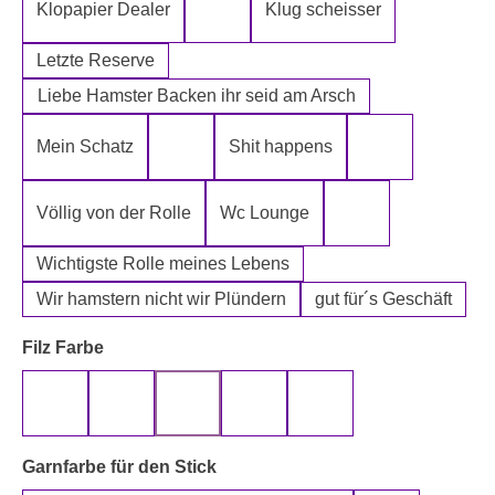
Klopapier Dealer
Klug scheisser
Klopapier Mafia
Letzte Reserve
Liebe Hamster Backen ihr seid am Arsch
Mein Schatz
Shit happens
Psssst Hamster Ware
Tatort Reiniger
Völlig von der Rolle
Wc Lounge
Wertpapier für Ei
Wichtigste Rolle meines Lebens
Wir hamstern nicht wir Plündern
gut für´s Geschäft
auswählen
Filz Farbe
beige
gelb
grau
rot
schwarz
auswählen
Garnfarbe für den Stick