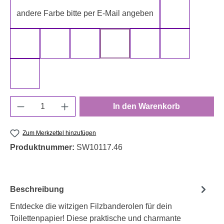
andere Farbe bitte per E-Mail angeben
gelb
gold
grau
grün
rot
schwarz
silber
weiß
Produkt Anzahl: Gib den gewünschten Wert e
In den Warenkorb
Zum Merkzettel hinzufügen
Produktnummer:
SW10117.46
Beschreibung
Entdecke die witzigen Filzbanderolen für dein
Toilettenpapier! Diese praktische und charmante