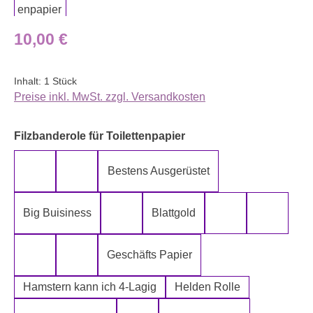
Regulärer Preis:
10,00 €
Inhalt:
1 Stück
Preise inkl. MwSt. zzgl. Versandkosten
auswählen
Filzbanderole für Toilettenpapier
Bestens Ausgerüstet
5-Lagig ich kann´s mir leisten
Alter spielt keine Rolle
Big Buisiness
Blattgold
Bitte bleiben sie während der gesamte
Die Rolle meines
Die letz
Geschäfts Papier
Fugen Reiniger
Fürn Arsch
Hamstern kann ich 4-Lagig
Helden Rolle