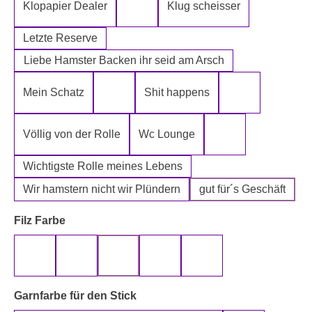
Klopapier Dealer
Klug scheisser
Klopapier Mafia
Letzte Reserve
Liebe Hamster Backen ihr seid am Arsch
Mein Schatz
Shit happens
Psssst Hamster Ware
Tatort Reiniger
Völlig von der Rolle
Wc Lounge
Wertpapier für Ei
Wichtigste Rolle meines Lebens
Wir hamstern nicht wir Plündern
gut für´s Geschäft
auswählen
Filz Farbe
beige
gelb
grau
rot
schwarz
auswählen
Garnfarbe für den Stick