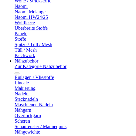
Wolle / Strickstoffe
Naomi
Naomi Melange
Naomi HW24/25
Wollfleece
Überbreite Stoffe
Panele
Stoffe
Spitze / Tüll / Mesh
Tüll / Mesh
Patchwork
Nähzubehör
Zur Kategorie Nähzubehör
Einlagen / Vliestoffe
Lineale
Makierung
Nadeln
Stecknadeln
Maschienen Nadeln
Nähgarn
Overlockgarn
Scheren
Schaufenster / Mannequins
Nähgewichte