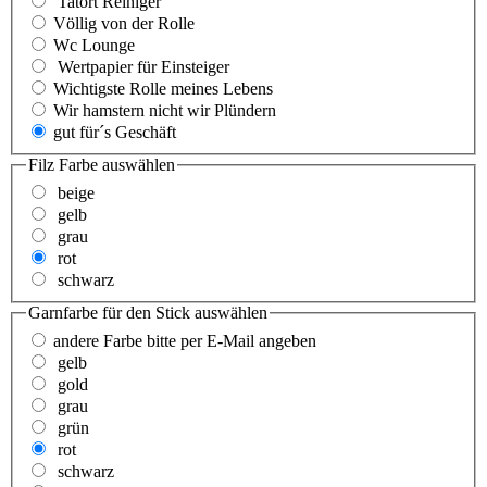
Tatort Reiniger
Völlig von der Rolle
Wc Lounge
Wertpapier für Einsteiger
Wichtigste Rolle meines Lebens
Wir hamstern nicht wir Plündern
gut für´s Geschäft
Filz Farbe
auswählen
beige
gelb
grau
rot
schwarz
Garnfarbe für den Stick
auswählen
andere Farbe bitte per E-Mail angeben
gelb
gold
grau
grün
rot
schwarz