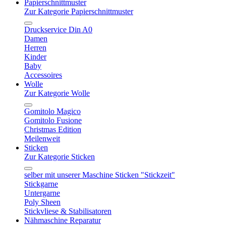
Papierschnittmuster
Zur Kategorie Papierschnittmuster
Druckservice Din A0
Damen
Herren
Kinder
Baby
Accessoires
Wolle
Zur Kategorie Wolle
Gomitolo Magico
Gomitolo Fusione
Christmas Edition
Meilenweit
Sticken
Zur Kategorie Sticken
selber mit unserer Maschine Sticken "Stickzeit"
Stickgarne
Untergarne
Poly Sheen
Stickvliese & Stabilisatoren
Nähmaschine Reparatur