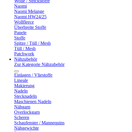
Wolle / Strickstoffe
Naomi
Naomi Melange
Naomi HW24/25
Wollfleece
Überbreite Stoffe
Panele
Stoffe
Spitze / Tüll / Mesh
Tüll / Mesh
Patchwork
Nähzubehör
Zur Kategorie Nähzubehör
Einlagen / Vliestoffe
Lineale
Makierung
Nadeln
Stecknadeln
Maschienen Nadeln
Nähgarn
Overlockgarn
Scheren
Schaufenster / Mannequins
Nähgewichte