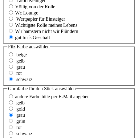
Tatort Reiniger
Völlig von der Rolle
Wc Lounge
Wertpapier für Einsteiger
Wichtigste Rolle meines Lebens
Wir hamstern nicht wir Plündern
gut für´s Geschäft
Filz Farbe
auswählen
beige
gelb
grau
rot
schwarz
Garnfarbe für den Stick
auswählen
andere Farbe bitte per E-Mail angeben
gelb
gold
grau
grün
rot
schwarz