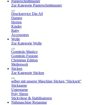
Papierschnittmuster
Zur Kategorie Papierschnittmuster
Druckservice Din A0
Damen
Herren
Kinder
Baby
Accessoires
Wolle
Zur Kategorie Wolle
Gomitolo Magico
Gomitolo Fusione
Christmas Edition
Meilenweit
Sticken
Zur Kategorie Sticken
selber mit unserer Maschine Sticken "Stickzeit"
Stickgarne
Untergarne
Poly Sheen
Stickvliese & Stabilisatoren
Nähmaschine Reparatur