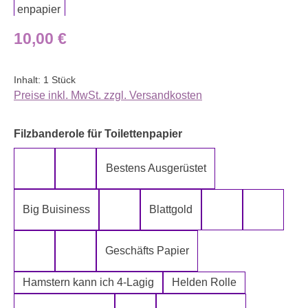
Regulärer Preis:
10,00 €
Inhalt:
1 Stück
Preise inkl. MwSt. zzgl. Versandkosten
auswählen
Filzbanderole für Toilettenpapier
Bestens Ausgerüstet
5-Lagig ich kann´s mir leisten
Alter spielt keine Rolle
Big Buisiness
Blattgold
Bitte bleiben sie während der gesamte
Die Rolle meines
Die letz
Geschäfts Papier
Fugen Reiniger
Fürn Arsch
Hamstern kann ich 4-Lagig
Helden Rolle