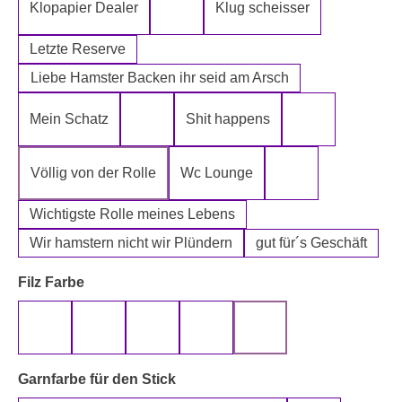
Klopapier Dealer
Klug scheisser
Klopapier Mafia
Letzte Reserve
Liebe Hamster Backen ihr seid am Arsch
Mein Schatz
Shit happens
Psssst Hamster Ware
Tatort Reiniger
Völlig von der Rolle
Wc Lounge
Wertpapier für Ei
Wichtigste Rolle meines Lebens
Wir hamstern nicht wir Plündern
gut für´s Geschäft
auswählen
Filz Farbe
beige
gelb
grau
rot
schwarz
auswählen
Garnfarbe für den Stick