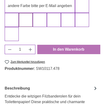
andere Farbe bitte per E-Mail angeben
gelb
gold
grau
grün
rot
schwarz
silber
weiß
Produkt Anzahl: Gib den gewünschten Wert e
In den Warenkorb
Zum Merkzettel hinzufügen
Produktnummer:
SW10117.478
Beschreibung
Entdecke die witzigen Filzbanderolen für dein
Toilettenpapier! Diese praktische und charmante