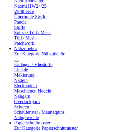
Naomi Melange
Naomi HW24/25
Wollfleece
Überbreite Stoffe
Panele
Stoffe
Spitze / Tüll / Mesh
Tüll / Mesh
Patchwork
Nähzubehör
Zur Kategorie Nähzubehör
Einlagen / Vliestoffe
Lineale
Makierung
Nadeln
Stecknadeln
Maschienen Nadeln
Nähgarn
Overlockgarn
Scheren
Schaufenster / Mannequins
Nähgewichte
Papierschnittmuster
Zur Kategorie Papierschnittmuster