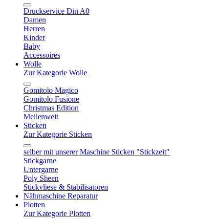
Druckservice Din A0
Damen
Herren
Kinder
Baby
Accessoires
Wolle
Zur Kategorie Wolle
Gomitolo Magico
Gomitolo Fusione
Christmas Edition
Meilenweit
Sticken
Zur Kategorie Sticken
selber mit unserer Maschine Sticken "Stickzeit"
Stickgarne
Untergarne
Poly Sheen
Stickvliese & Stabilisatoren
Nähmaschine Reparatur
Plotten
Zur Kategorie Plotten