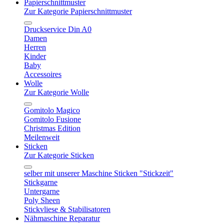
Papierschnittmuster
Zur Kategorie Papierschnittmuster
Druckservice Din A0
Damen
Herren
Kinder
Baby
Accessoires
Wolle
Zur Kategorie Wolle
Gomitolo Magico
Gomitolo Fusione
Christmas Edition
Meilenweit
Sticken
Zur Kategorie Sticken
selber mit unserer Maschine Sticken "Stickzeit"
Stickgarne
Untergarne
Poly Sheen
Stickvliese & Stabilisatoren
Nähmaschine Reparatur