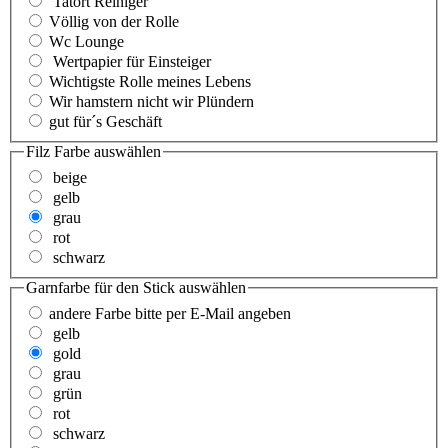
Tatort Reiniger
Völlig von der Rolle
Wc Lounge
Wertpapier für Einsteiger
Wichtigste Rolle meines Lebens
Wir hamstern nicht wir Plündern
gut für´s Geschäft
Filz Farbe
auswählen
beige
gelb
grau
rot
schwarz
Garnfarbe für den Stick
auswählen
andere Farbe bitte per E-Mail angeben
gelb
gold
grau
grün
rot
schwarz