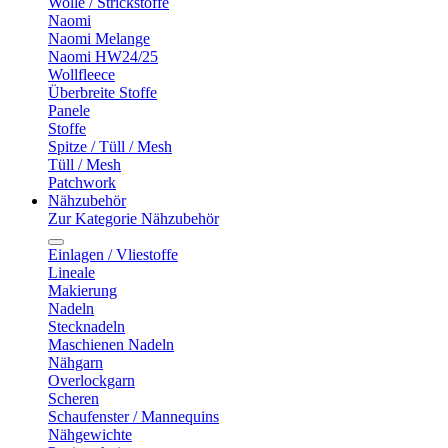
Wolle / Strickstoffe
Naomi
Naomi Melange
Naomi HW24/25
Wollfleece
Überbreite Stoffe
Panele
Stoffe
Spitze / Tüll / Mesh
Tüll / Mesh
Patchwork
Nähzubehör
Zur Kategorie Nähzubehör
Einlagen / Vliestoffe
Lineale
Makierung
Nadeln
Stecknadeln
Maschienen Nadeln
Nähgarn
Overlockgarn
Scheren
Schaufenster / Mannequins
Nähgewichte