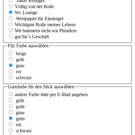
Tatort Reiniger
Völlig von der Rolle
Wc Lounge
Wertpapier für Einsteiger
Wichtigste Rolle meines Lebens
Wir hamstern nicht wir Plündern
gut für´s Geschäft
Filz Farbe
auswählen
beige
gelb
grau
rot
schwarz
Garnfarbe für den Stick
auswählen
andere Farbe bitte per E-Mail angeben
gelb
gold
grau
grün
rot
schwarz