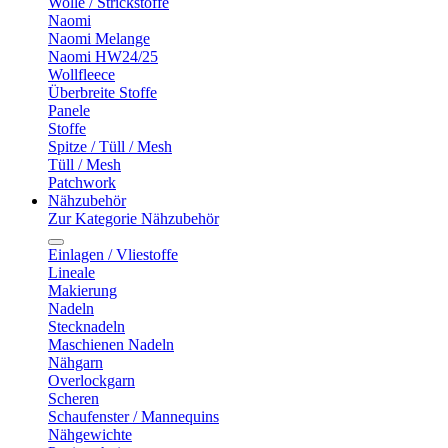
Wolle / Strickstoffe
Naomi
Naomi Melange
Naomi HW24/25
Wollfleece
Überbreite Stoffe
Panele
Stoffe
Spitze / Tüll / Mesh
Tüll / Mesh
Patchwork
Nähzubehör
Zur Kategorie Nähzubehör
Einlagen / Vliestoffe
Lineale
Makierung
Nadeln
Stecknadeln
Maschienen Nadeln
Nähgarn
Overlockgarn
Scheren
Schaufenster / Mannequins
Nähgewichte