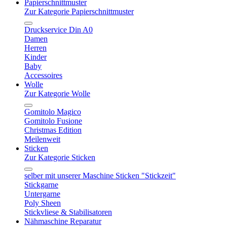
Papierschnittmuster
Zur Kategorie Papierschnittmuster
Druckservice Din A0
Damen
Herren
Kinder
Baby
Accessoires
Wolle
Zur Kategorie Wolle
Gomitolo Magico
Gomitolo Fusione
Christmas Edition
Meilenweit
Sticken
Zur Kategorie Sticken
selber mit unserer Maschine Sticken "Stickzeit"
Stickgarne
Untergarne
Poly Sheen
Stickvliese & Stabilisatoren
Nähmaschine Reparatur