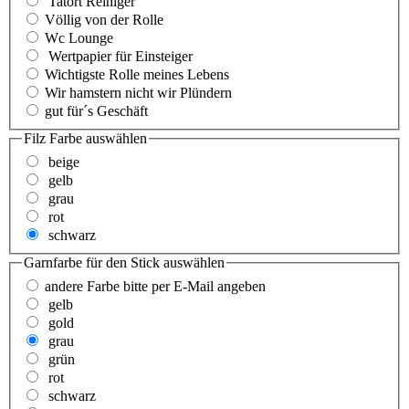
Tatort Reiniger
Völlig von der Rolle
Wc Lounge
Wertpapier für Einsteiger
Wichtigste Rolle meines Lebens
Wir hamstern nicht wir Plündern
gut für´s Geschäft
Filz Farbe
auswählen
beige
gelb
grau
rot
schwarz
Garnfarbe für den Stick
auswählen
andere Farbe bitte per E-Mail angeben
gelb
gold
grau
grün
rot
schwarz