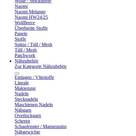
Wolle / Strickstoffe
Naomi
Naomi Melange
Naomi HW24/25
Wollfleece
Überbreite Stoffe
Panele
Stoffe
Spitze / Tüll / Mesh
Tüll / Mesh
Patchwork
Nähzubehör
Zur Kategorie Nähzubehör
Einlagen / Vliestoffe
Lineale
Makierung
Nadeln
Stecknadeln
Maschienen Nadeln
Nähgarn
Overlockgarn
Scheren
Schaufenster / Mannequins
Nähgewichte