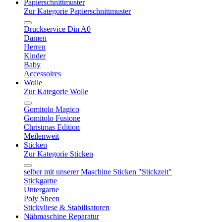
Papierschnittmuster
Zur Kategorie Papierschnittmuster
Druckservice Din A0
Damen
Herren
Kinder
Baby
Accessoires
Wolle
Zur Kategorie Wolle
Gomitolo Magico
Gomitolo Fusione
Christmas Edition
Meilenweit
Sticken
Zur Kategorie Sticken
selber mit unserer Maschine Sticken "Stickzeit"
Stickgarne
Untergarne
Poly Sheen
Stickvliese & Stabilisatoren
Nähmaschine Reparatur