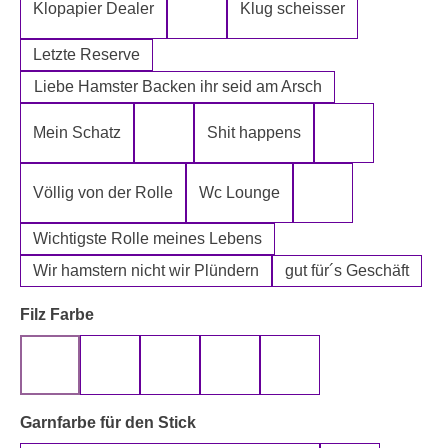
Klopapier Dealer
Klug scheisser
Klopapier Mafia
Letzte Reserve
Liebe Hamster Backen ihr seid am Arsch
Mein Schatz
Shit happens
Psssst Hamster Ware
Tatort Reiniger
Völlig von der Rolle
Wc Lounge
Wertpapier für Ei
Wichtigste Rolle meines Lebens
Wir hamstern nicht wir Plündern
gut für´s Geschäft
auswählen
Filz Farbe
beige
gelb
grau
rot
schwarz
auswählen
Garnfarbe für den Stick