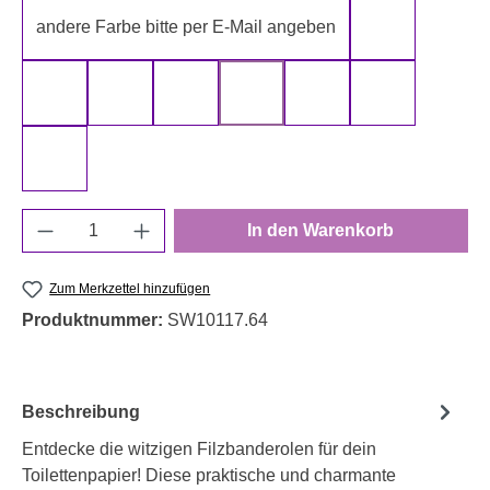
andere Farbe bitte per E-Mail angeben
gelb
gold
grau
grün
rot
schwarz
silber
weiß
Produkt Anzahl: Gib den gewünschten Wert e
In den Warenkorb
Zum Merkzettel hinzufügen
Produktnummer:
SW10117.64
Beschreibung
Entdecke die witzigen Filzbanderolen für dein
Toilettenpapier! Diese praktische und charmante