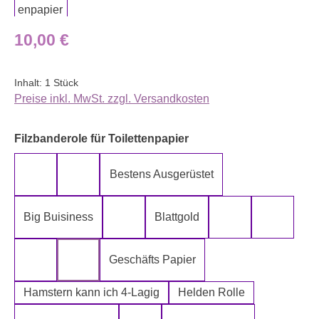
Regulärer Preis:
10,00 €
Inhalt:
1 Stück
Preise inkl. MwSt. zzgl. Versandkosten
auswählen
Filzbanderole für Toilettenpapier
Bestens Ausgerüstet
5-Lagig ich kann´s mir leisten
Alter spielt keine Rolle
Big Buisiness
Blattgold
Bitte bleiben sie während der gesamte
Die Rolle meines
Die letz
Geschäfts Papier
Fugen Reiniger
Fürn Arsch
Hamstern kann ich 4-Lagig
Helden Rolle