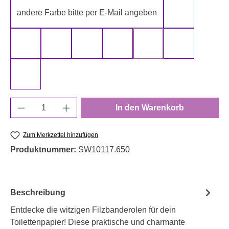
andere Farbe bitte per E-Mail angeben
gelb
gold
grau
grün
rot
schwarz
silber
weiß
Produkt Anzahl: Gib den gewünschten Wert e
In den Warenkorb
Zum Merkzettel hinzufügen
Produktnummer:
SW10117.650
Beschreibung
Entdecke die witzigen Filzbanderolen für dein
Toilettenpapier! Diese praktische und charmante