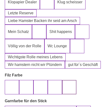
Klopapier Dealer
Klug scheisser
Klopapier Mafia
Letzte Reserve
Liebe Hamster Backen ihr seid am Arsch
Mein Schatz
Shit happens
Psssst Hamster Ware
Tatort Reiniger
Völlig von der Rolle
Wc Lounge
Wertpapier für Ei
Wichtigste Rolle meines Lebens
Wir hamstern nicht wir Plündern
gut für´s Geschäft
auswählen
Filz Farbe
beige
gelb
grau
rot
schwarz
auswählen
Garnfarbe für den Stick