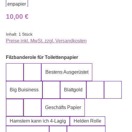
Regulärer Preis:
10,00 €
Inhalt:
1 Stück
Preise inkl. MwSt. zzgl. Versandkosten
auswählen
Filzbanderole für Toilettenpapier
Bestens Ausgerüstet
5-Lagig ich kann´s mir leisten
Alter spielt keine Rolle
Big Buisiness
Blattgold
Bitte bleiben sie während der gesamte
Die Rolle meines
Die letz
Geschäfts Papier
Fugen Reiniger
Fürn Arsch
Hamstern kann ich 4-Lagig
Helden Rolle