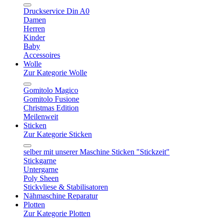
Druckservice Din A0
Damen
Herren
Kinder
Baby
Accessoires
Wolle
Zur Kategorie Wolle
Gomitolo Magico
Gomitolo Fusione
Christmas Edition
Meilenweit
Sticken
Zur Kategorie Sticken
selber mit unserer Maschine Sticken "Stickzeit"
Stickgarne
Untergarne
Poly Sheen
Stickvliese & Stabilisatoren
Nähmaschine Reparatur
Plotten
Zur Kategorie Plotten