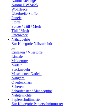
Naomi Melange
Naomi HW24/25
Wollfleece
Überbreite Stoffe
Panele
Stoffe
Spitze / Tüll / Mesh
Tüll / Mesh
Patchwork
Nähzubehör
Zur Kategorie Nähzubehör
Einlagen / Vliestoffe
Lineale
Makierung
Nadeln
Stecknadeln
Maschienen Nadeln
Nähgarn
Overlockgarn
Scheren
Schaufenster / Mannequins
Nähgewichte
Papierschnittmuster
Zur Kategorie Papierschnittmuster