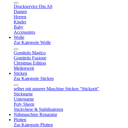
Druckservice Din A0
Damen
Herren
Kinder
Baby
Accessoires
Wolle
Zur Kategorie Wolle
Gomitolo Magico
Gomitolo Fusione
Christmas Edition
Meilenweit
Sticken
Zur Kategorie Sticken
selber mit unserer Maschine Sticken "Stickzeit"
Stickgarne
Untergarne
Poly Sheen
Stickvliese & Stabilisatoren
Nähmaschine Reparatur
Plotten
Zur Kategorie Plotten