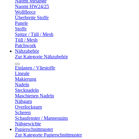
Naomi Melange
Naomi HW24/25
Wollfleece
Überbreite Stoffe
Panele
Stoffe
Spitze / Tüll / Mesh
Tüll / Mesh
Patchwork
Nähzubehör
Zur Kategorie Nähzubehör
Einlagen / Vliestoffe
Lineale
Makierung
Nadeln
Stecknadeln
Maschienen Nadeln
Nähgarn
Overlockgarn
Scheren
Schaufenster / Mannequins
Nähgewichte
Papierschnittmuster
Zur Kategorie Papierschnittmuster