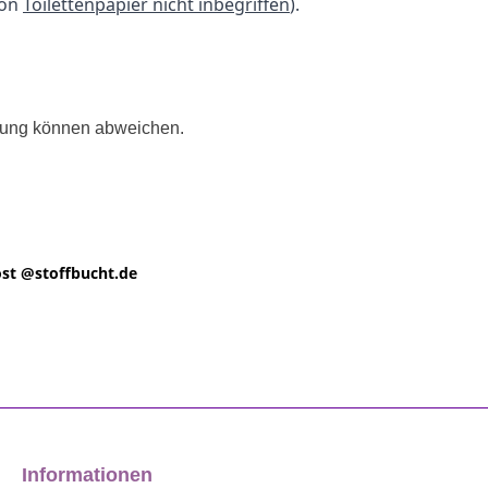
ion
Toilettenpapier nicht inbegriffen
).
llung können abweichen.
st @
stoffbucht.de
Informationen