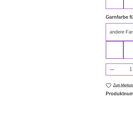
beige
Garnfarbe fü
andere Far
grün
Produkt 
Zum Merkzet
Produktnu