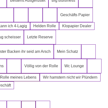
Bestens Ausgerüstet
Big Buisiness
ch kann´s mir leisten
Alter spielt keine Rolle
Bitte bleibe
Geschäfts Papier
Die Rolle meines Lebens
Die letzte Rolle aus dem Regal -EGAL-
Fugen Reiniger
Fürn Arsch
ann ich 4-Lagig
Helden Rolle
Klopapier Dealer
ug scheisser
Letzte Reserve
r Mafia
ter Backen ihr seid am Arsch
Mein Schatz
Psssst Ham
ns
Völlig von der Rolle
Wc Lounge
Tatort Reiniger
Wertpapi
 Rolle meines Lebens
Wir hamstern nicht wir Plündern
eschäft
uswählen