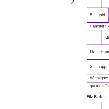
5-Lagig i
Blattgold
Hamstern k
Kl
Klopapie
Liebe Hams
Shit happe
Wichtigste
gut für´s G
a
Filz Farbe