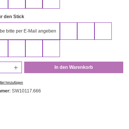
gelb
grau
rot
schwarz
auswählen
r den Stick
be bitte per E-Mail angeben
gelb
gold
grau
rot
schwarz
silber
weiß
Anzahl: Gib den gewünschten Wert ein oder
In den Warenkorb
tel hinzufügen
mmer:
SW10117.666