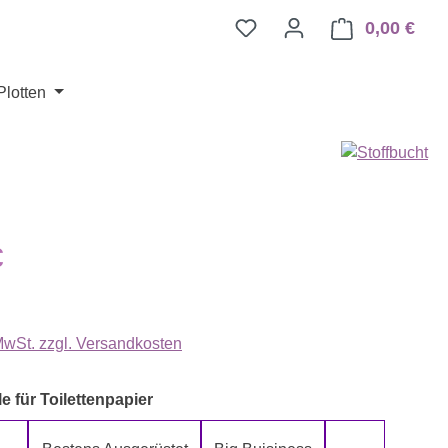
0,00 €
Ware
Plotten
eis:
€
 MwSt. zzgl. Versandkosten
auswählen
e für Toilettenpapier