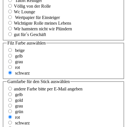
Tatort Reiniger
Völlig von der Rolle
Wc Lounge
Wertpapier für Einsteiger
Wichtigste Rolle meines Lebens
Wir hamstern nicht wir Plündern
gut für´s Geschäft
Filz Farbe
auswählen
beige
gelb
grau
rot
schwarz
Garnfarbe für den Stick
auswählen
andere Farbe bitte per E-Mail angeben
gelb
gold
grau
grün
rot
schwarz