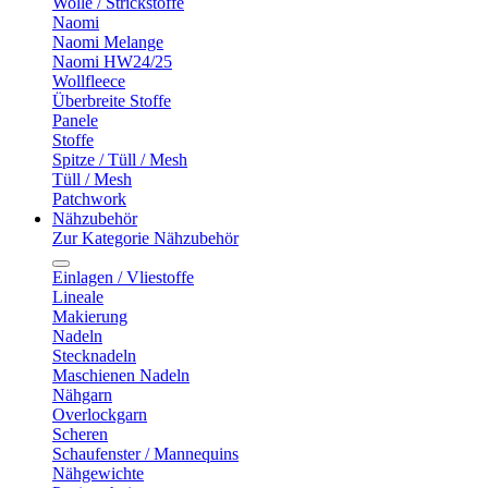
Wolle / Strickstoffe
Naomi
Naomi Melange
Naomi HW24/25
Wollfleece
Überbreite Stoffe
Panele
Stoffe
Spitze / Tüll / Mesh
Tüll / Mesh
Patchwork
Nähzubehör
Zur Kategorie Nähzubehör
Einlagen / Vliestoffe
Lineale
Makierung
Nadeln
Stecknadeln
Maschienen Nadeln
Nähgarn
Overlockgarn
Scheren
Schaufenster / Mannequins
Nähgewichte