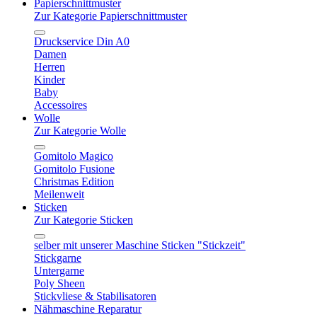
Papierschnittmuster
Zur Kategorie Papierschnittmuster
Druckservice Din A0
Damen
Herren
Kinder
Baby
Accessoires
Wolle
Zur Kategorie Wolle
Gomitolo Magico
Gomitolo Fusione
Christmas Edition
Meilenweit
Sticken
Zur Kategorie Sticken
selber mit unserer Maschine Sticken "Stickzeit"
Stickgarne
Untergarne
Poly Sheen
Stickvliese & Stabilisatoren
Nähmaschine Reparatur