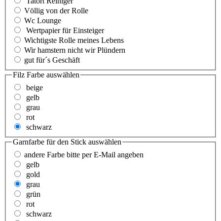
Tatort Reiniger
Völlig von der Rolle
Wc Lounge
Wertpapier für Einsteiger
Wichtigste Rolle meines Lebens
Wir hamstern nicht wir Plündern
gut für´s Geschäft
Filz Farbe
auswählen
beige
gelb
grau
rot
schwarz
Garnfarbe für den Stick
auswählen
andere Farbe bitte per E-Mail angeben
gelb
gold
grau
grün
rot
schwarz