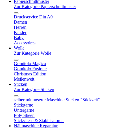
Papierschnittmuster
Zur Kategorie Papierschnittmuster
Druckservice Din A0
Damen
Herren
Kinder
Baby
Accessoires
Wolle
Zur Kategorie Wolle
Gomitolo Magico
Gomitolo Fusione
Christmas Edition
Meilenweit
Sticken
Zur Kategorie Sticken
selber mit unserer Maschine Sticken "Stickzeit"
Stickgarne
Untergarne
Poly Sheen
Stickvliese & Stabilisatoren
Nähmaschine Reparatur