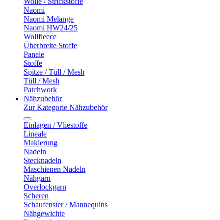
Wolle / Strickstoffe
Naomi
Naomi Melange
Naomi HW24/25
Wollfleece
Überbreite Stoffe
Panele
Stoffe
Spitze / Tüll / Mesh
Tüll / Mesh
Patchwork
Nähzubehör
Zur Kategorie Nähzubehör
Einlagen / Vliestoffe
Lineale
Makierung
Nadeln
Stecknadeln
Maschienen Nadeln
Nähgarn
Overlockgarn
Scheren
Schaufenster / Mannequins
Nähgewichte