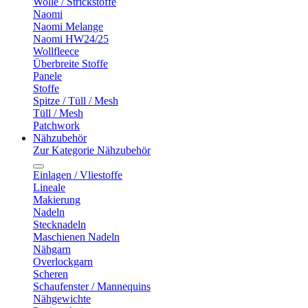
Wolle / Strickstoffe
Naomi
Naomi Melange
Naomi HW24/25
Wollfleece
Überbreite Stoffe
Panele
Stoffe
Spitze / Tüll / Mesh
Tüll / Mesh
Patchwork
Nähzubehör
Zur Kategorie Nähzubehör
Einlagen / Vliestoffe
Lineale
Makierung
Nadeln
Stecknadeln
Maschienen Nadeln
Nähgarn
Overlockgarn
Scheren
Schaufenster / Mannequins
Nähgewichte