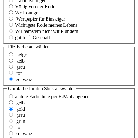
Tatort Reiniger
Völlig von der Rolle
Wc Lounge
Wertpapier für Einsteiger
Wichtigste Rolle meines Lebens
Wir hamstern nicht wir Plündern
gut für´s Geschäft
Filz Farbe
auswählen
beige
gelb
grau
rot
schwarz
Garnfarbe für den Stick
auswählen
andere Farbe bitte per E-Mail angeben
gelb
gold
grau
grün
rot
schwarz