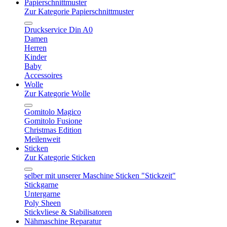
Papierschnittmuster
Zur Kategorie Papierschnittmuster
Druckservice Din A0
Damen
Herren
Kinder
Baby
Accessoires
Wolle
Zur Kategorie Wolle
Gomitolo Magico
Gomitolo Fusione
Christmas Edition
Meilenweit
Sticken
Zur Kategorie Sticken
selber mit unserer Maschine Sticken "Stickzeit"
Stickgarne
Untergarne
Poly Sheen
Stickvliese & Stabilisatoren
Nähmaschine Reparatur