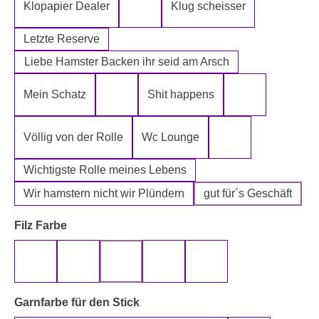
Klopapier Dealer
Klug scheisser
Klopapier Mafia
Letzte Reserve
Liebe Hamster Backen ihr seid am Arsch
Mein Schatz
Shit happens
Psssst Hamster Ware
Tatort Reiniger
Völlig von der Rolle
Wc Lounge
Wertpapier für Ei
Wichtigste Rolle meines Lebens
Wir hamstern nicht wir Plündern
gut für´s Geschäft
auswählen
Filz Farbe
beige
gelb
grau
rot
schwarz
auswählen
Garnfarbe für den Stick