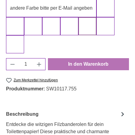
andere Farbe bitte per E-Mail angeben
gelb
gold
grau
grün
rot
schwarz
silber
weiß
Produkt Anzahl: Gib den gewünschten Wert e
In den Warenkorb
Zum Merkzettel hinzufügen
Produktnummer:
SW10117.755
Beschreibung
Entdecke die witzigen Filzbanderolen für dein
Toilettenpapier! Diese praktische und charmante