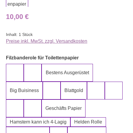
Regulärer Preis:
10,00 €
Inhalt:
1 Stück
Preise inkl. MwSt. zzgl. Versandkosten
auswählen
Filzbanderole für Toilettenpapier
Bestens Ausgerüstet
5-Lagig ich kann´s mir leisten
Alter spielt keine Rolle
Big Buisiness
Blattgold
Bitte bleiben sie während der gesamte
Die Rolle meines
Die letz
Geschäfts Papier
Fugen Reiniger
Fürn Arsch
Hamstern kann ich 4-Lagig
Helden Rolle