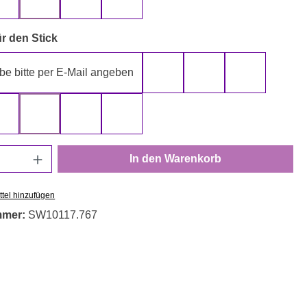
gelb
grau
rot
schwarz
auswählen
r den Stick
be bitte per E-Mail angeben
gelb
gold
grau
rot
schwarz
silber
weiß
Anzahl: Gib den gewünschten Wert ein oder
In den Warenkorb
tel hinzufügen
mmer:
SW10117.767