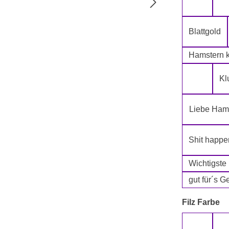
5-Lagig i
Blattgold
Hamstern k
Kl
Klopapie
Liebe Hams
Shit happe
Wichtigste
gut für´s G
a
Filz Farbe