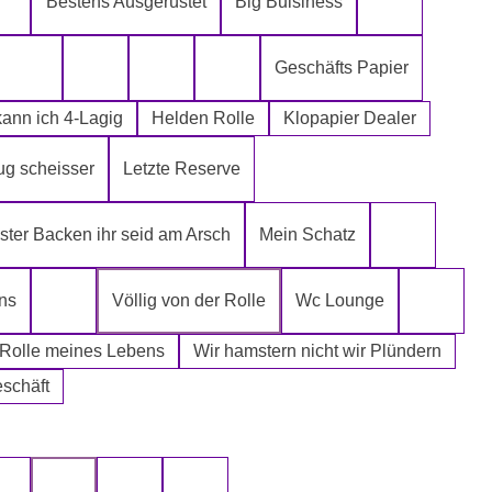
Bestens Ausgerüstet
Big Buisiness
ch kann´s mir leisten
Alter spielt keine Rolle
Bitte bleibe
Geschäfts Papier
Die Rolle meines Lebens
Die letzte Rolle aus dem Regal -EGAL-
Fugen Reiniger
Fürn Arsch
ann ich 4-Lagig
Helden Rolle
Klopapier Dealer
ug scheisser
Letzte Reserve
r Mafia
ter Backen ihr seid am Arsch
Mein Schatz
Psssst Ham
ns
Völlig von der Rolle
Wc Lounge
Tatort Reiniger
Wertpapi
 Rolle meines Lebens
Wir hamstern nicht wir Plündern
eschäft
uswählen