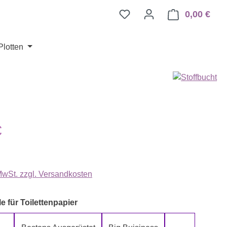
0,00 €
Ware
Plotten
eis:
€
 MwSt. zzgl. Versandkosten
auswählen
e für Toilettenpapier