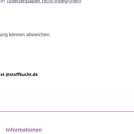
ion
Toilettenpapier nicht inbegriffen
).
llung können abweichen.
st @
stoffbucht.de
Informationen