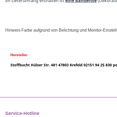
Im Lieferumfang enthalten ist
eine Banderole
(Dekorat
Hinweis Farbe aufgrund von Belichtung und Monitor-Einste
Hersteller
Stoffbucht
Hülser Str. 481
47803 Krefeld
02151 94 25 830
po
Service-Hotline