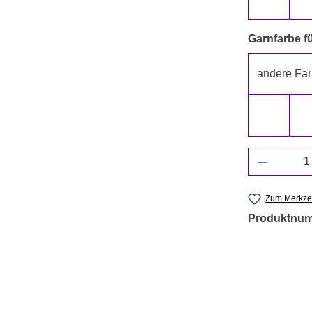
beige
Garnfarbe fü
andere Far
grün
Produkt 
Zum Merkzet
Produktnu