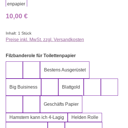
Regulärer Preis:
10,00 €
Inhalt:
1 Stück
Preise inkl. MwSt. zzgl. Versandkosten
auswählen
Filzbanderole für Toilettenpapier
Bestens Ausgerüstet
5-Lagig ich kann´s mir leisten
Alter spielt keine Rolle
Big Buisiness
Blattgold
Bitte bleiben sie während der gesamte
Die Rolle meines
Die letz
Geschäfts Papier
Fugen Reiniger
Fürn Arsch
Hamstern kann ich 4-Lagig
Helden Rolle