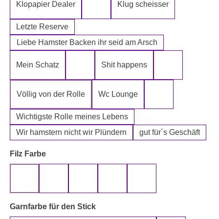
Klopapier Dealer
Klug scheisser
Klopapier Mafia
Letzte Reserve
Liebe Hamster Backen ihr seid am Arsch
Mein Schatz
Shit happens
Psssst Hamster Ware
Tatort Reiniger
Völlig von der Rolle
Wc Lounge
Wertpapier für Ei
Wichtigste Rolle meines Lebens
Wir hamstern nicht wir Plündern
gut für´s Geschäft
auswählen
Filz Farbe
beige
gelb
grau
rot
schwarz
auswählen
Garnfarbe für den Stick