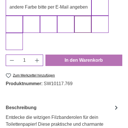
andere Farbe bitte per E-Mail angeben
gelb
gold
grau
grün
rot
schwarz
silber
weiß
Produkt Anzahl: Gib den gewünschten Wert e
In den Warenkorb
Zum Merkzettel hinzufügen
Produktnummer:
SW10117.769
Beschreibung
Entdecke die witzigen Filzbanderolen für dein
Toilettenpapier! Diese praktische und charmante