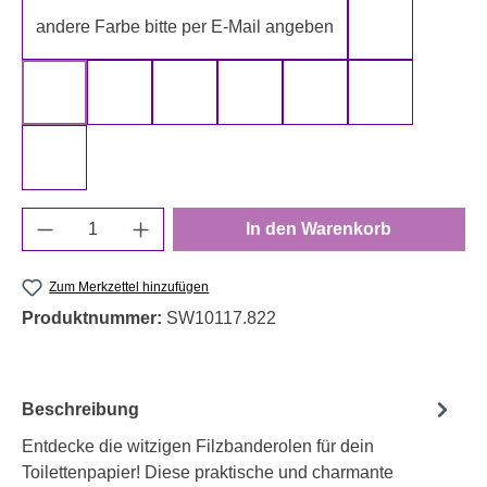
andere Farbe bitte per E-Mail angeben
gelb
gold
grau
grün
rot
schwarz
silber
weiß
Produkt Anzahl: Gib den gewünschten Wert e
In den Warenkorb
Zum Merkzettel hinzufügen
Produktnummer:
SW10117.822
Beschreibung
Entdecke die witzigen Filzbanderolen für dein
Toilettenpapier! Diese praktische und charmante