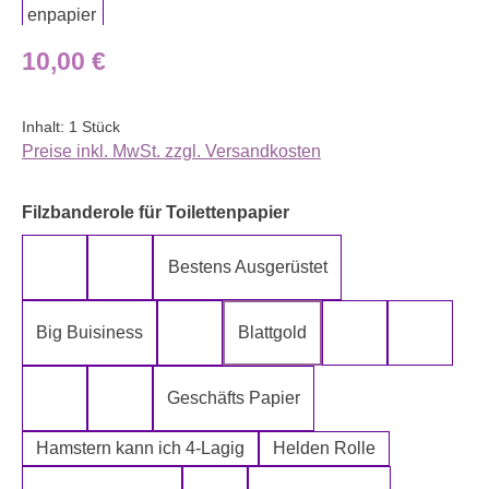
Regulärer Preis:
10,00 €
Inhalt:
1 Stück
Preise inkl. MwSt. zzgl. Versandkosten
auswählen
Filzbanderole für Toilettenpapier
Bestens Ausgerüstet
5-Lagig ich kann´s mir leisten
Alter spielt keine Rolle
Big Buisiness
Blattgold
Bitte bleiben sie während der gesamte
Die Rolle meine
Die letz
Geschäfts Papier
Fugen Reiniger
Fürn Arsch
Hamstern kann ich 4-Lagig
Helden Rolle