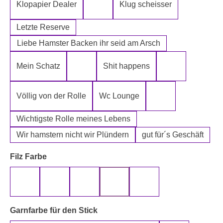
Klopapier Dealer
Klug scheisser
Klopapier Mafia
Letzte Reserve
Liebe Hamster Backen ihr seid am Arsch
Mein Schatz
Shit happens
Psssst Hamster Ware
Tatort Reiniger
Völlig von der Rolle
Wc Lounge
Wertpapier für Ei
Wichtigste Rolle meines Lebens
Wir hamstern nicht wir Plündern
gut für´s Geschäft
auswählen
Filz Farbe
beige
gelb
grau
rot
schwarz
auswählen
Garnfarbe für den Stick